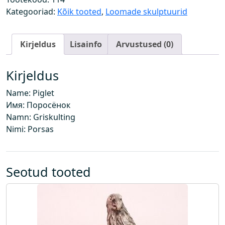
k
Kategooriad:
Kõik tooted
,
Loomade skulptuurid
o
g
Kirjeldus
Lisainfo
Arvustused (0)
u
s
Kirjeldus
Name: Piglet
Имя: Поросёнок
Namn: Griskulting
Nimi: Porsas
Seotud tooted