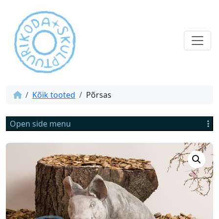
Kõik tooted
Põrsas
Open side menu