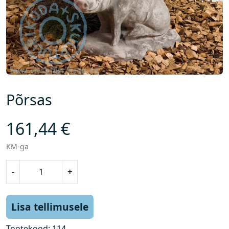
Põrsas
161,44
€
KM-ga
P
-
+
õ
r
s
Lisa tellimusele
a
s
Tootekood:
114