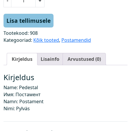
-
+
o
s
t
Lisa tellimusele
a
m
Tootekood:
908
e
Kategooriad:
Kõik tooted
,
Postamendid
n
t
Kirjeldus
Lisainfo
Arvustused (0)
k
o
g
Kirjeldus
u
Name: Pedestal
s
Имя: Постамент
Namn: Postament
Nimi: Pylväs