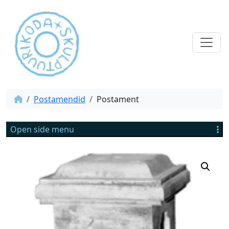
Postamendid
Postament
Open side menu