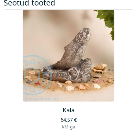
Seotud tooted
Kala
64,57
€
KM-ga