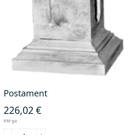
Postament
226,02
€
KM-ga
P