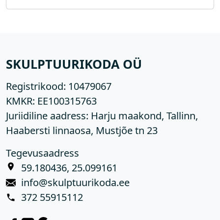
SKULPTUURIKODA OÜ
Registrikood:
10479067
KMKR:
EE100315763
Juriidiline aadress: Harju maakond, Tallinn,
Haabersti linnaosa, Mustjõe tn 23
Tegevusaadress
59.180436, 25.099161
info@skulptuurikoda.ee
372 55915112