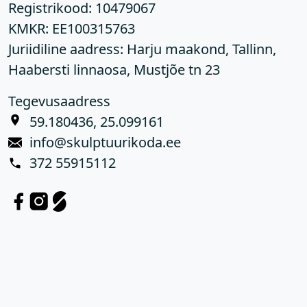
Registrikood:
10479067
KMKR:
EE100315763
Juriidiline aadress: Harju maakond, Tallinn,
Haabersti linnaosa, Mustjõe tn 23
Tegevusaadress
59.180436, 25.099161
info@skulptuurikoda.ee
372 55915112