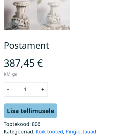
Postament
387,45
€
KM-ga
P
-
+
o
s
t
Lisa tellimusele
a
m
Tootekood:
806
e
Kategooriad:
Kõik tooted
,
Pingid, lauad
n