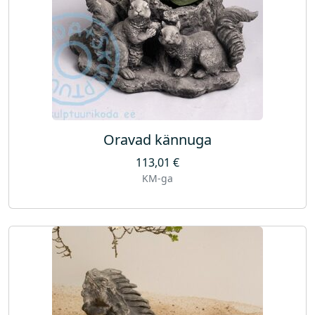
Oravad kännuga
113,01
€
KM-ga