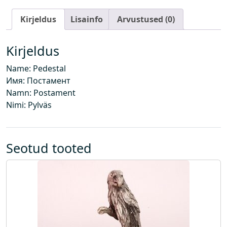
t
Kirjeldus
Lisainfo
Arvustused (0)
k
o
g
Kirjeldus
u
Name: Pedestal
s
Имя: Постамент
Namn: Postament
Nimi: Pylväs
Seotud tooted