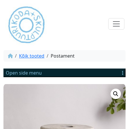
Kõik tooted
Postament
Open side menu