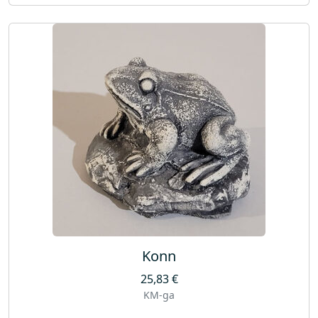
Konn
25,83
€
KM-ga