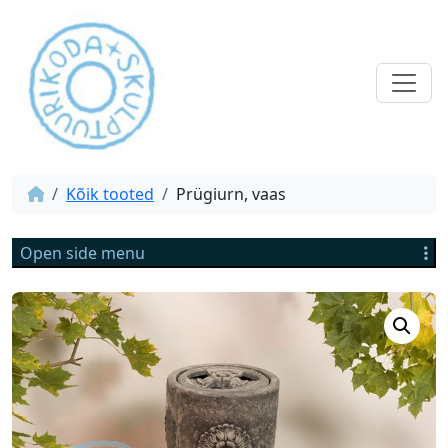
Kõik tooted
Prügiurn, vaas
Open side menu