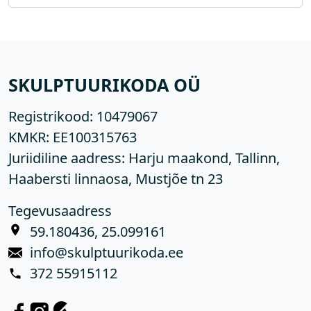
SKULPTUURIKODA OÜ
Registrikood:
10479067
KMKR:
EE100315763
Juriidiline aadress: Harju maakond, Tallinn,
Haabersti linnaosa, Mustjõe tn 23
Tegevusaadress
59.180436, 25.099161
info@skulptuurikoda.ee
372 55915112