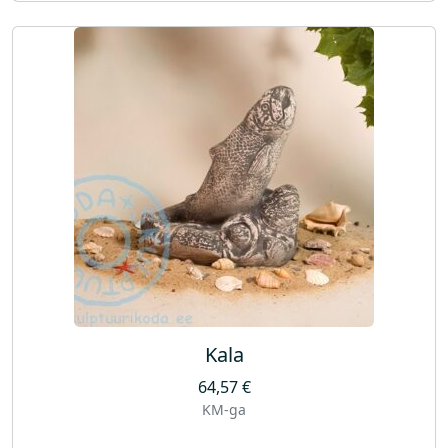
Kala
64,57
€
KM-ga