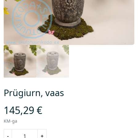
Prügiurn, vaas
145,29
€
KM-ga
P
-
+