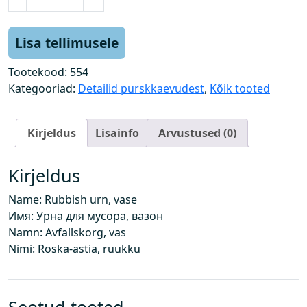
r
ü
g
Lisa tellimusele
i
u
Tootekood:
554
r
Kategooriad:
Detailid purskkaevudest
,
Kõik tooted
n
,
Kirjeldus
Lisainfo
Arvustused (0)
v
a
a
Kirjeldus
s
Name: Rubbish urn, vase
k
Имя: Урна для мусора, вазон
o
Namn: Avfallskorg, vas
g
Nimi: Roska-astia, ruukku
u
s
Seotud tooted