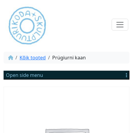
Kõik tooted
Prügiurni kaan
Open side menu