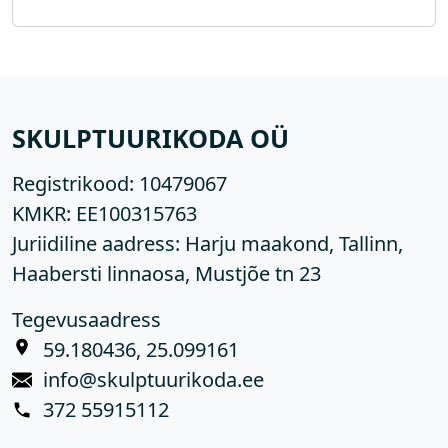
SKULPTUURIKODA OÜ
Registrikood:
10479067
KMKR:
EE100315763
Juriidiline aadress: Harju maakond, Tallinn,
Haabersti linnaosa, Mustjõe tn 23
Tegevusaadress
59.180436, 25.099161
info@skulptuurikoda.ee
372 55915112