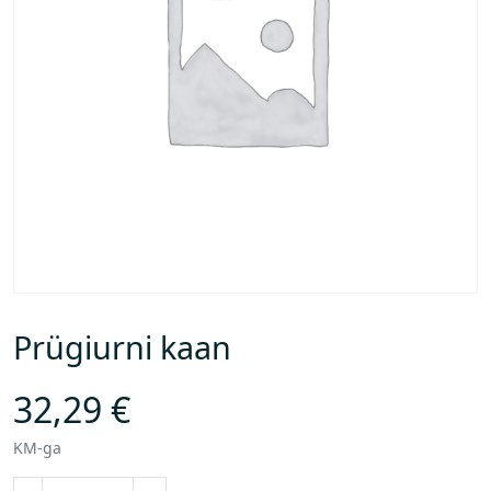
Prügiurni kaan
32,29
€
KM-ga
P