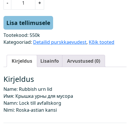
-
+
r
ü
g
Lisa tellimusele
i
u
Tootekood:
550k
r
Kategooriad:
Detailid purskkaevudest
,
Kõik tooted
n
i
Kirjeldus
Lisainfo
Arvustused (0)
k
a
a
Kirjeldus
n
Name: Rubbish urn lid
k
Имя: Крышка урны для мусора
o
Namn: Lock till avfallskorg
g
Nimi: Roska-astian kansi
u
s