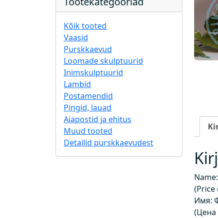
Tootekategooriad
Kõik tooted
Vaasid
Purskkaevud
Loomade skulptuurid
Inimskulptuurid
Lambid
Postamendid
Pingid, lauad
Aiapostid ja ehitus
Ki
Muud tooted
Detailid purskkaevudest
Kir
Name:
(Price
Имя: 
(Цена