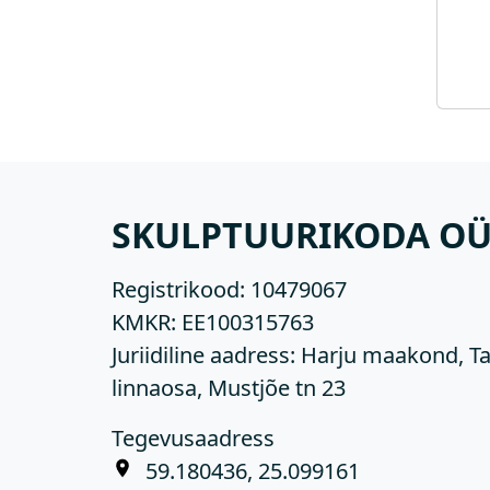
SKULPTUURIKODA O
Registrikood:
10479067
KMKR:
EE100315763
Juriidiline aadress: Harju maakond, Ta
linnaosa, Mustjõe tn 23
Tegevusaadress
59.180436, 25.099161