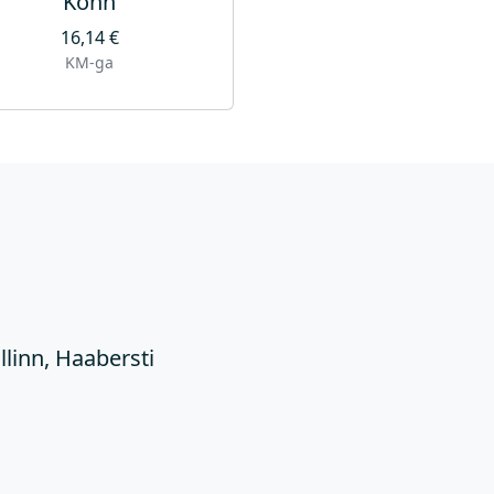
Konn
16,14
€
KM-ga
Ü
llinn, Haabersti