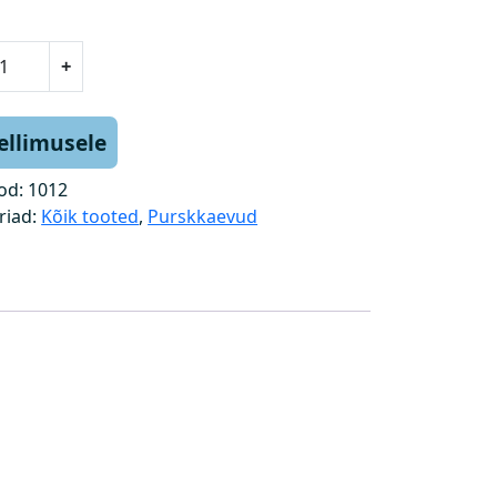
+
tellimusele
od:
1012
riad:
Kõik tooted
,
Purskkaevud