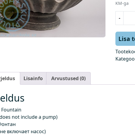
KM-ga
P
-
u
r
s
Lisa 
k
k
Tooteko
a
Kategoo
e
v
rjeldus
Lisainfo
Arvustused (0)
(
h
i
jeldus
n
d
 Fountain
e
 does not include a pump)
i
Фонтан
s
 не включает насос)