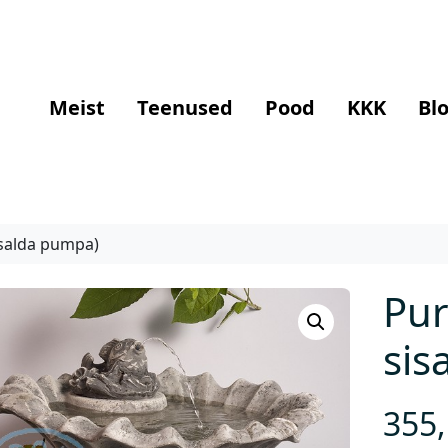
Meist
Teenused
Pood
KKK
Blo
isalda pumpa)
Pur
sis
355