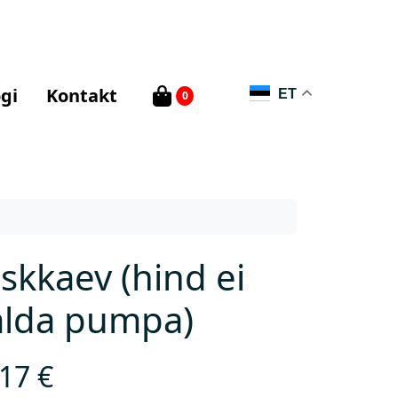
gi
Kontakt
ET
0
skkaev (hind ei
alda pumpa)
,17
€