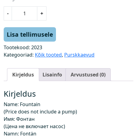
P
-
+
u
r
s
Lisa tellimusele
k
k
Tootekood:
2023
a
Kategooriad:
Kõik tooted
,
Purskkaevud
e
v
Kirjeldus
Lisainfo
Arvustused (0)
(
h
i
Kirjeldus
n
Name: Fountain
d
(Price does not include a pump)
e
Имя: Фонтан
i
(Цена не включает насос)
s
Namn: Fontän
i