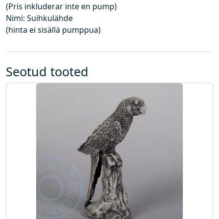
(Pris inkluderar inte en pump)
s
Nimi: Suihkulähde
a
(hinta ei sisällä pumppua)
l
d
a
p
Seotud tooted
u
m
p
a
)
k
o
g
u
s