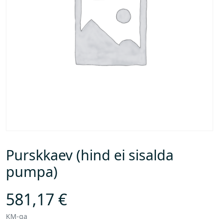
Purskkaev (hind ei sisalda
pumpa)
581,17
€
KM-ga