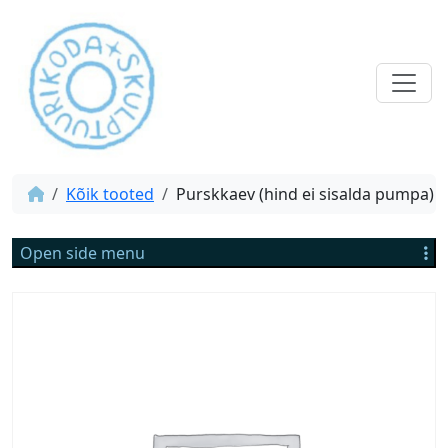
Kõik tooted
Purskkaev (hind ei sisalda pumpa)
Open side menu