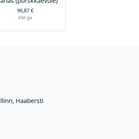
anas (purskkaevule)
96,87
€
KM-ga
Ü
llinn, Haabersti