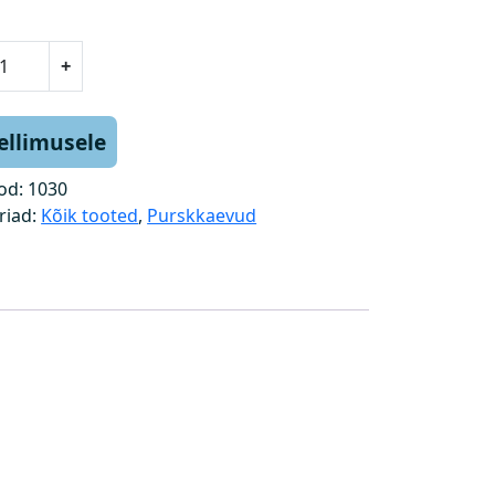
+
tellimusele
od:
1030
riad:
Kõik tooted
,
Purskkaevud