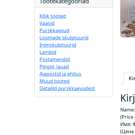
Tootekategooriad
Kõik tooted
Vaasid
Purskkaevud
Loomade skulptuurid
Inimskulptuurid
Lambid
Postamendid
Pingid, lauad
Aiapostid ja ehitus
Ki
Muud tooted
Detailid purskkaevudest
Kir
Name:
(Price
Имя: 
(Цена