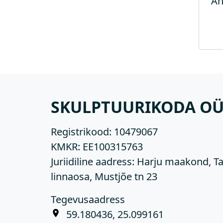
An
SKULPTUURIKODA O
Registrikood:
10479067
KMKR:
EE100315763
Juriidiline aadress: Harju maakond, Ta
linnaosa, Mustjõe tn 23
Tegevusaadress
59.180436, 25.099161