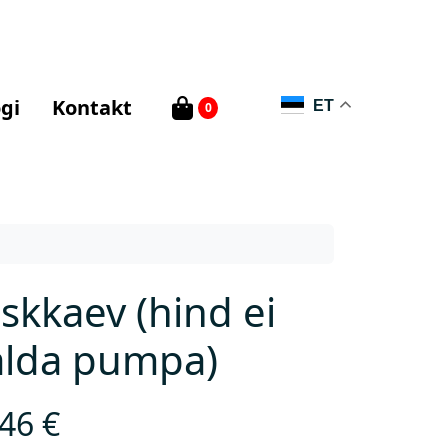
gi
Kontakt
ET
0
skkaev (hind ei
alda pumpa)
,46
€