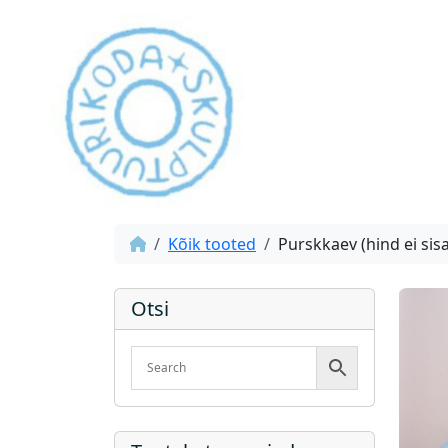
Kõik tooted
Purskkaev (hind ei si
Otsi