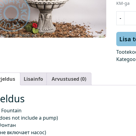
KM-ga
P
-
u
r
s
Lisa 
k
k
Tooteko
a
Kategoo
e
v
rjeldus
Lisainfo
Arvustused (0)
(
h
i
jeldus
n
d
 Fountain
e
 does not include a pump)
i
Фонтан
s
 не включает насос)