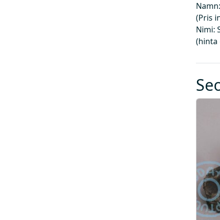
Namn:
(Pris 
Nimi: 
(hinta
Se