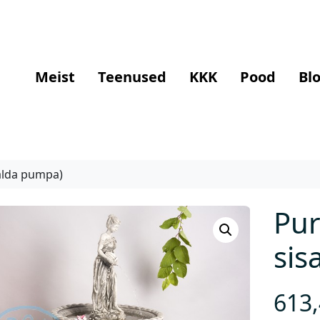
Meist
Teenused
KKK
Pood
Blo
salda pumpa)
Pur
sis
613