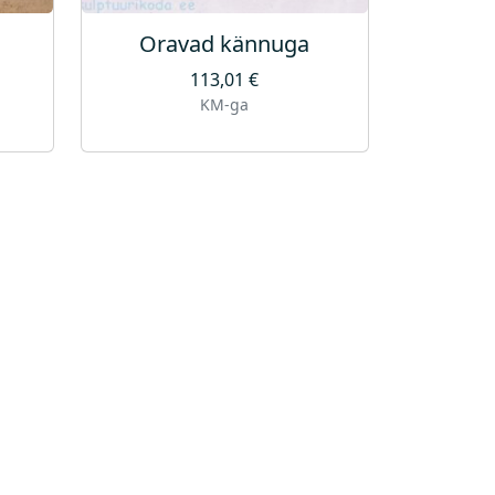
Oravad kännuga
113,01
€
KM-ga