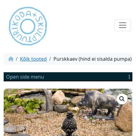
Kõik tooted
Purskkaev (hind ei sisalda pumpa)
Open side menu