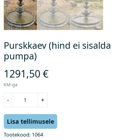
Purskkaev (hind ei sisalda
pumpa)
1291,50
€
KM-ga
P
-
+
u
r
s
Lisa tellimusele
k
k
Tootekood:
1064