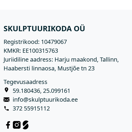
SKULPTUURIKODA OÜ
Registrikood:
10479067
KMKR:
EE100315763
Juriidiline aadress: Harju maakond, Tallinn,
Haabersti linnaosa, Mustjõe tn 23
Tegevusaadress
59.180436, 25.099161
info@skulptuurikoda.ee
372 55915112