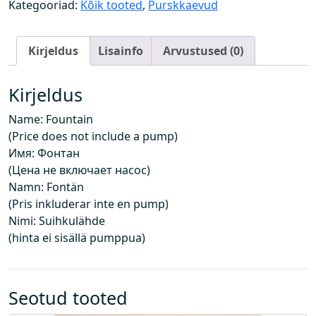
a
Kategooriad:
Kõik tooted
,
Purskkaevud
e
v
Kirjeldus
Lisainfo
Arvustused (0)
(
h
i
Kirjeldus
n
Name: Fountain
d
(Price does not include a pump)
e
Имя: Фонтан
i
(Цена не включает насос)
s
Namn: Fontän
i
(Pris inkluderar inte en pump)
s
Nimi: Suihkulähde
a
(hinta ei sisällä pumppua)
l
d
a
p
Seotud tooted
u