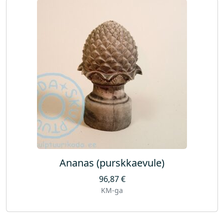
m
p
a
)
k
o
g
u
s
Ananas (purskkaevule)
96,87
€
KM-ga