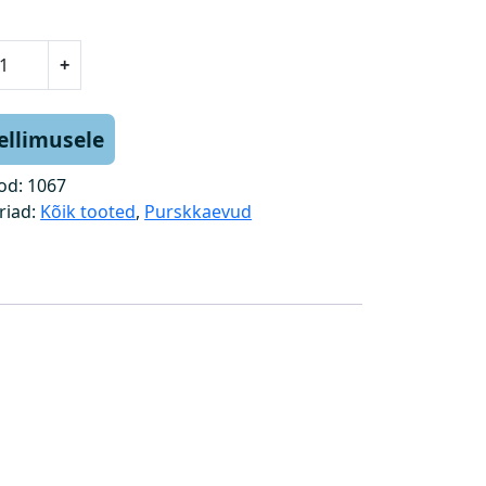
+
tellimusele
od:
1067
riad:
Kõik tooted
,
Purskkaevud