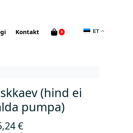
gi
Kontakt
ET
0
skkaev (hind ei
alda pumpa)
5,24
€