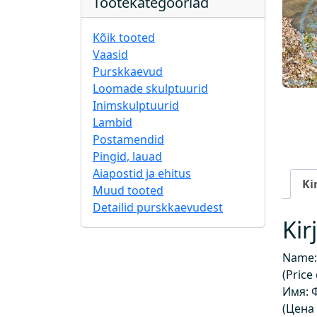
Tootekategooriad
Kõik tooted
Vaasid
Purskkaevud
Loomade skulptuurid
Inimskulptuurid
Lambid
Postamendid
Pingid, lauad
Aiapostid ja ehitus
Ki
Muud tooted
Detailid purskkaevudest
Kir
Name:
(Price
Имя: 
(Цена