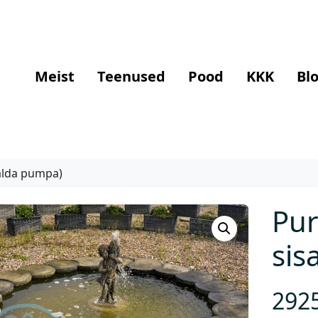
Meist
Teenused
Pood
KKK
Blo
salda pumpa)
Pur
sis
292