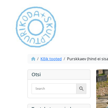
Kõik tooted
Purskkaev (hind ei si
Otsi