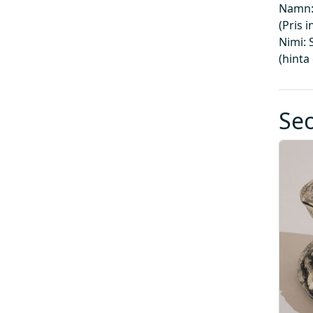
Namn:
(Pris 
Nimi: 
(hinta
Se