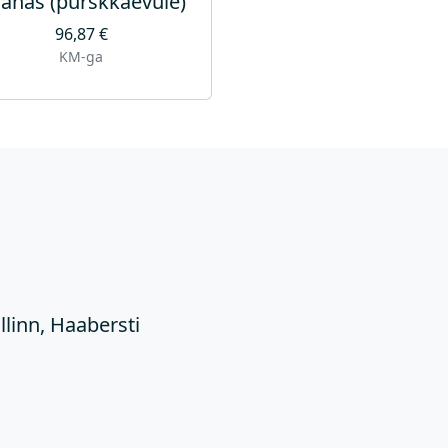
anas (purskkaevule)
96,87
€
KM-ga
Ü
llinn, Haabersti