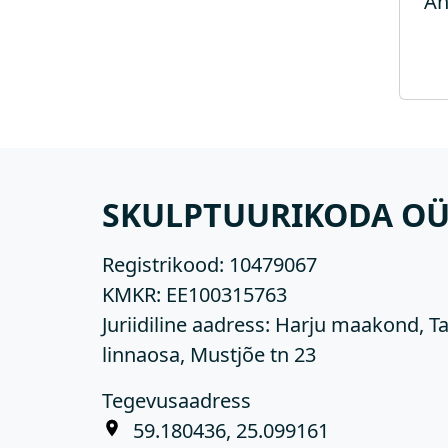
An
SKULPTUURIKODA O
Registrikood:
10479067
KMKR:
EE100315763
Juriidiline aadress: Harju maakond, Ta
linnaosa, Mustjõe tn 23
Tegevusaadress
59.180436, 25.099161