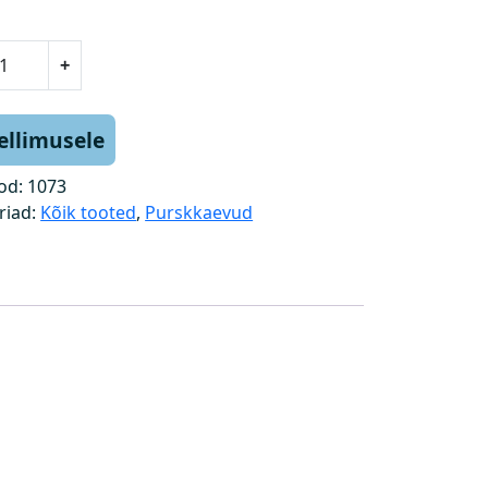
+
tellimusele
od:
1073
riad:
Kõik tooted
,
Purskkaevud