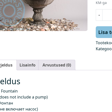
KM-ga
P
-
u
r
s
Lisa 
k
k
Tooteko
a
Kategoo
e
v
rjeldus
Lisainfo
Arvustused (0)
(
h
i
jeldus
n
d
 Fountain
e
 does not include a pump)
i
Фонтан
s
 не включает насос)