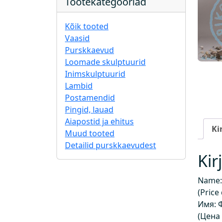
Tootekategooriad
Kõik tooted
Vaasid
Purskkaevud
Loomade skulptuurid
Inimskulptuurid
Lambid
Postamendid
Pingid, lauad
Aiapostid ja ehitus
Ki
Muud tooted
Detailid purskkaevudest
Kir
Name:
(Price
Имя: 
(Цена