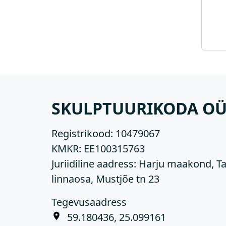
SKULPTUURIKODA O
Registrikood:
10479067
KMKR:
EE100315763
Juriidiline aadress: Harju maakond, Ta
linnaosa, Mustjõe tn 23
Tegevusaadress
59.180436, 25.099161