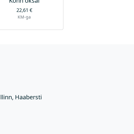
Konn oksal
22,61
€
KM-ga
Ü
llinn, Haabersti