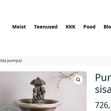
Meist
Teenused
KKK
Pood
Blo
salda pumpa)
Pur
sis
726