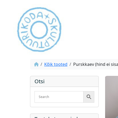
Kõik tooted
Purskkaev (hind ei si
Otsi