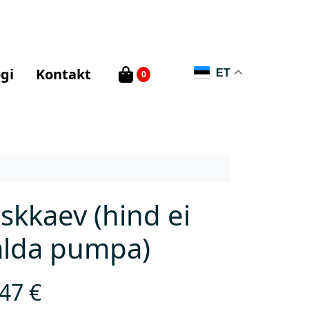
gi
Kontakt
ET
0
skkaev (hind ei
alda pumpa)
,47
€