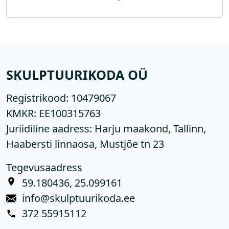
SKULPTUURIKODA OÜ
Registrikood:
10479067
KMKR:
EE100315763
Juriidiline aadress: Harju maakond, Tallinn,
Haabersti linnaosa, Mustjõe tn 23
Tegevusaadress
59.180436, 25.099161
info@skulptuurikoda.ee
372 55915112