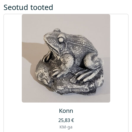
p
Seotud tooted
u
m
p
a
)
k
o
g
u
s
Konn
25,83
€
KM-ga