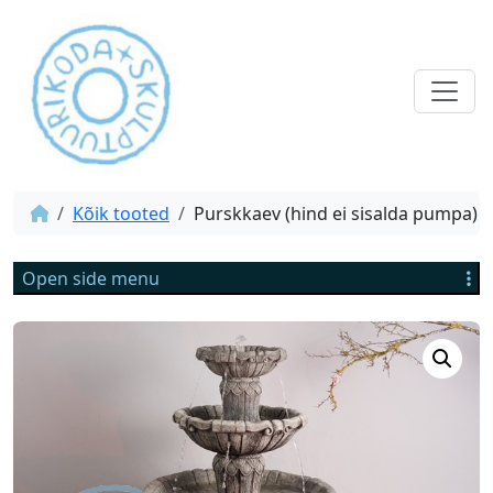
Kõik tooted
Purskkaev (hind ei sisalda pumpa)
Open side menu