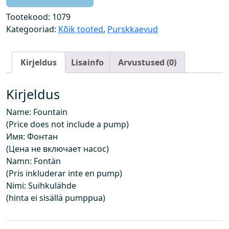
k
k
Tootekood:
1079
a
Kategooriad:
Kõik tooted
,
Purskkaevud
e
v
Kirjeldus
Lisainfo
Arvustused (0)
(
h
i
Kirjeldus
n
Name: Fountain
d
(Price does not include a pump)
e
Имя: Фонтан
i
(Цена не включает насос)
s
Namn: Fontän
i
(Pris inkluderar inte en pump)
s
Nimi: Suihkulähde
a
(hinta ei sisällä pumppua)
l
d
a