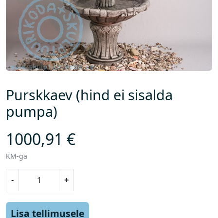
Purskkaev (hind ei sisalda
pumpa)
1000,91
€
KM-ga
P
-
+
u
r
s
Lisa tellimusele