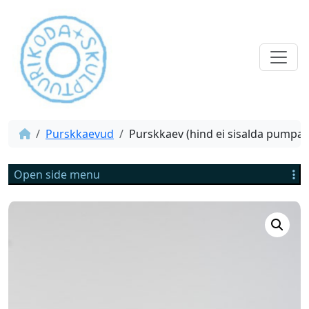
Purskkaevud
Purskkaev (hind ei sisalda pumpa)
Open side menu