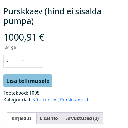
Purskkaev (hind ei sisalda
pumpa)
1000,91
€
KM-ga
P
-
+
u
r
s
Lisa tellimusele
k
k
Tootekood:
1098
a
Kategooriad:
Kõik tooted
,
Purskkaevud
e
v
Kirjeldus
Lisainfo
Arvustused (0)
(
h