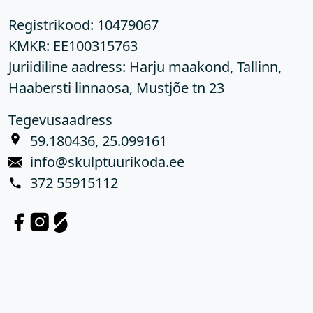
Registrikood:
10479067
KMKR:
EE100315763
Juriidiline aadress: Harju maakond, Tallinn,
Haabersti linnaosa, Mustjõe tn 23
Tegevusaadress
59.180436, 25.099161
info@skulptuurikoda.ee
372 55915112