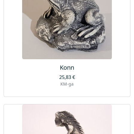
Konn
25,83
€
KM-ga