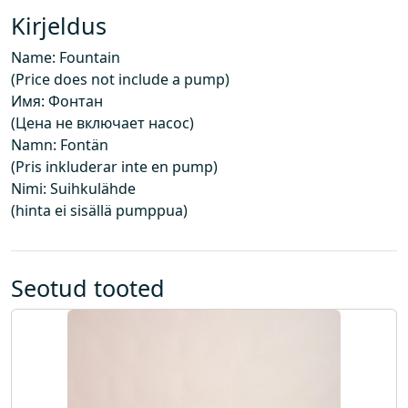
i
Kirjeldus
n
Name: Fountain
d
(Price does not include a pump)
e
Имя: Фонтан
i
(Цена не включает насос)
s
Namn: Fontän
i
(Pris inkluderar inte en pump)
s
Nimi: Suihkulähde
a
(hinta ei sisällä pumppua)
l
d
a
p
Seotud tooted
u
m
p
a
)