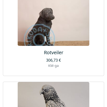
k
o
g
u
s
Rotveiler
306,73
€
KM-ga