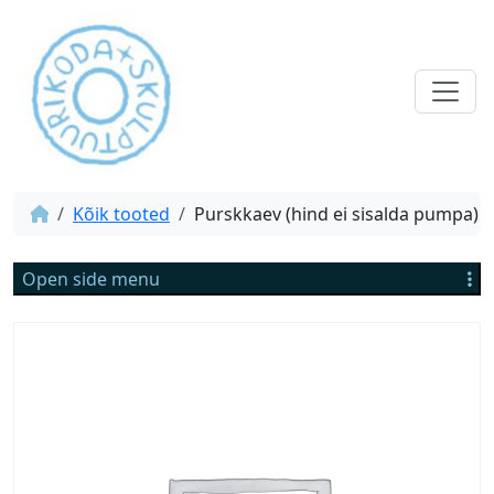
Kõik tooted
Purskkaev (hind ei sisalda pumpa)
Open side menu