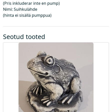
(Pris inkluderar inte en pump)
s
Nimi: Suihkulähde
a
(hinta ei sisällä pumppua)
l
d
a
p
Seotud tooted
u
m
p
a
)
k
o
g
u
s