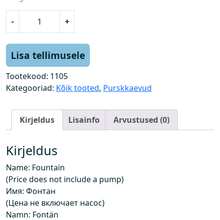
P
-
+
u
r
s
Lisa tellimusele
k
k
Tootekood:
1105
a
Kategooriad:
Kõik tooted
,
Purskkaevud
e
v
Kirjeldus
Lisainfo
Arvustused (0)
(
h
i
Kirjeldus
n
Name: Fountain
d
(Price does not include a pump)
e
Имя: Фонтан
i
(Цена не включает насос)
s
Namn: Fontän
i