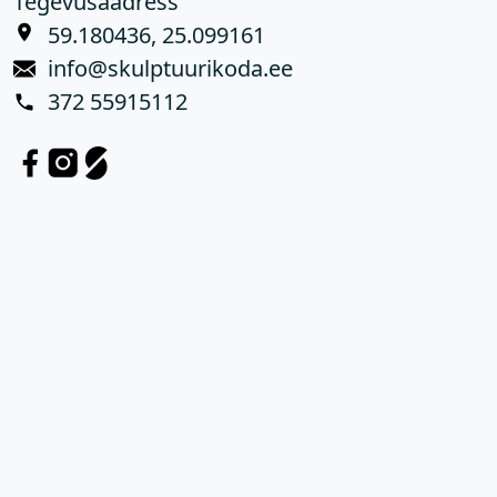
Tegevusaadress
59.180436, 25.099161
info@skulptuurikoda.ee
372 55915112