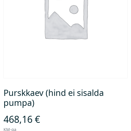
Purskkaev (hind ei sisalda
pumpa)
468,16
€
KM-ga