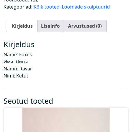
d
Kategooriad:
Kõik tooted
,
Loomade skulptuurid
k
o
Kirjeldus
Lisainfo
Arvustused (0)
g
u
s
Kirjeldus
Name: Foxes
Имя: Лисы
Namn: Rävar
Nimi: Ketut
Seotud tooted