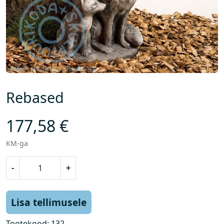
Rebased
177,58
€
KM-ga
R
-
+
e
b
a
Lisa tellimusele
s
e
Tootekood:
132