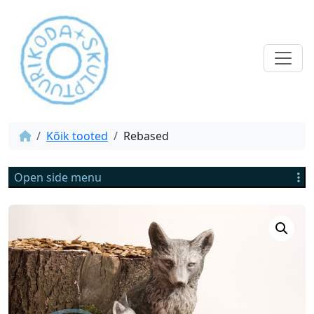
Kõik tooted
Rebased
Open side menu