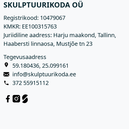
SKULPTUURIKODA OÜ
Registrikood:
10479067
KMKR:
EE100315763
Juriidiline aadress: Harju maakond, Tallinn,
Haabersti linnaosa, Mustjõe tn 23
Tegevusaadress
59.180436, 25.099161
info@skulptuurikoda.ee
372 55915112