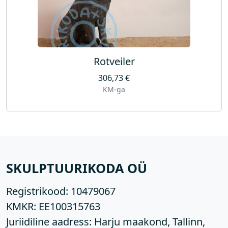
Rotveiler
306,73
€
KM-ga
SKULPTUURIKODA OÜ
Registrikood:
10479067
KMKR:
EE100315763
Juriidiline aadress: Harju maakond, Tallinn,