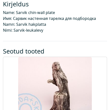
s
Kirjeldus
e
Name: Sarvik chin-wall plate
i
Имя: Сарвик настенная тарелка для подбородка
n
Namn: Sarvik hakplatta
a
Nimi: Sarvik-leukalevy
p
l
a
a
Seotud tooted
t
k
o
g
u
s