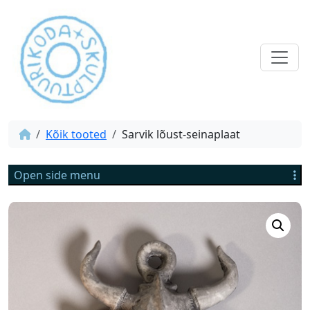
Kõik tooted
Sarvik lõust-seinaplaat
Open side menu