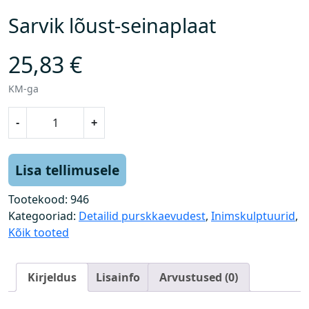
Sarvik lõust-seinaplaat
25,83
€
KM-ga
S
-
+
a
r
v
Lisa tellimusele
i
k
Tootekood:
946
l
Kategooriad:
Detailid purskkaevudest
,
Inimskulptuurid
,
õ
Kõik tooted
u
s
Kirjeldus
Lisainfo
Arvustused (0)
t
-