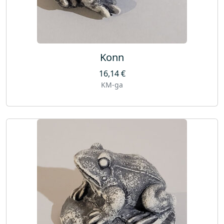
Konn
16,14
€
KM-ga