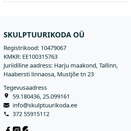
SKULPTUURIKODA OÜ
Registrikood:
10479067
KMKR:
EE100315763
Juriidiline aadress: Harju maakond, Tallinn,
Haabersti linnaosa, Mustjõe tn 23
Tegevusaadress
59.180436, 25.099161
info@skulptuurikoda.ee
372 55915112