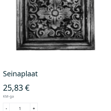
Seinaplaat
25,83
€
KM-ga
S
-
+