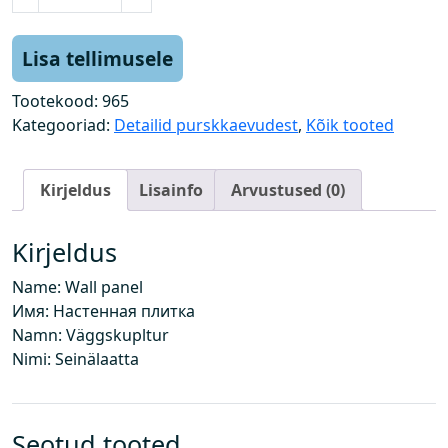
e
i
n
Lisa tellimusele
a
p
Tootekood:
965
l
Kategooriad:
Detailid purskkaevudest
,
Kõik tooted
a
a
Kirjeldus
Lisainfo
Arvustused (0)
t
k
o
Kirjeldus
g
Name: Wall panel
u
Имя: Настенная плитка
s
Namn: Väggskupltur
Nimi: Seinälaatta
Seotud tooted