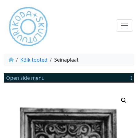
Kõik tooted
Seinaplaat
Open side menu