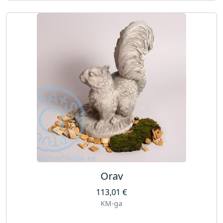
Orav
113,01
€
KM-ga