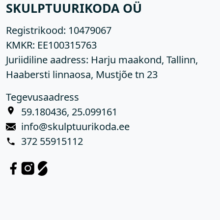
SKULPTUURIKODA OÜ
Registrikood:
10479067
KMKR:
EE100315763
Juriidiline aadress: Harju maakond, Tallinn,
Haabersti linnaosa, Mustjõe tn 23
Tegevusaadress
59.180436, 25.099161
info@skulptuurikoda.ee
372 55915112