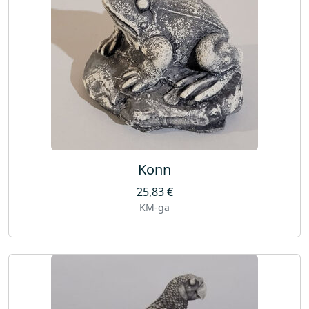
Konn
25,83
€
KM-ga