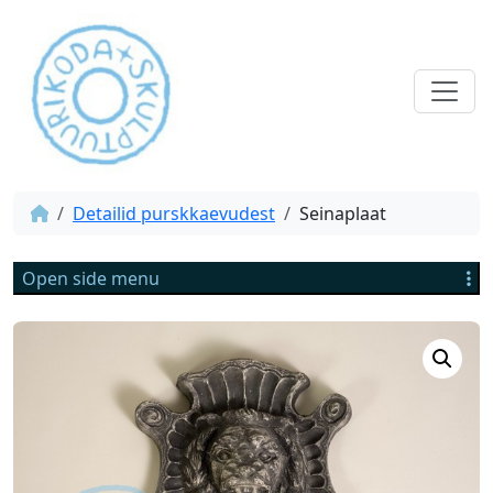
Detailid purskkaevudest
Seinaplaat
Open side menu