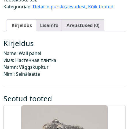
l
Kategooriad:
Detailid purskkaevudest
,
Kõik tooted
a
a
Kirjeldus
Lisainfo
Arvustused (0)
t
k
o
Kirjeldus
g
Name: Wall panel
u
Имя: Настенная плитка
s
Namn: Väggskupltur
Nimi: Seinälaatta
Seotud tooted