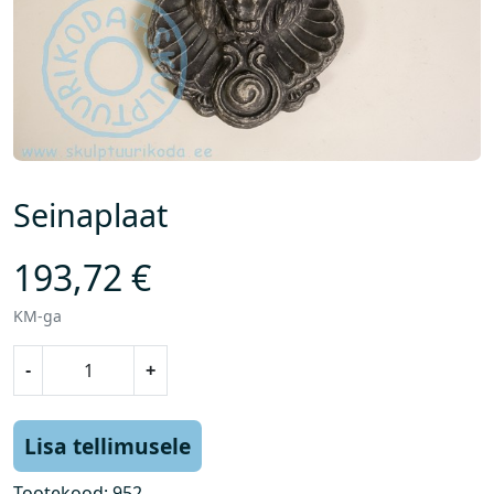
Seinaplaat
193,72
€
KM-ga
S
-
+
e
i
n
Lisa tellimusele
a
p
Tootekood:
952