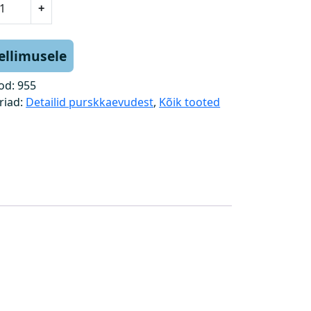
+
tellimusele
od:
955
riad:
Detailid purskkaevudest
,
Kõik tooted