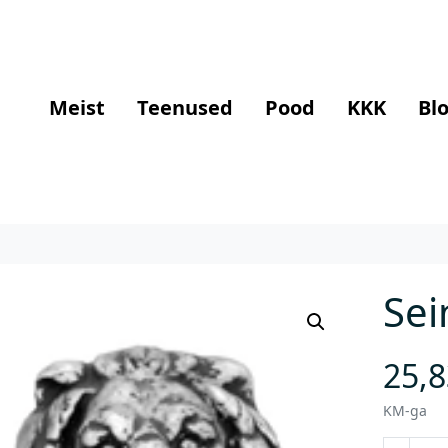
Meist
Teenused
Pood
KKK
Blo
Sei
25,
KM-ga
S