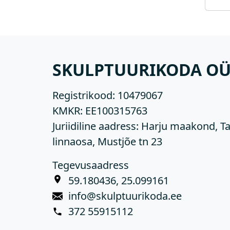
SKULPTUURIKODA O
Registrikood:
10479067
KMKR:
EE100315763
Juriidiline aadress: Harju maakond, Ta
linnaosa, Mustjõe tn 23
Tegevusaadress
59.180436, 25.099161
info@skulptuurikoda.ee
372 55915112