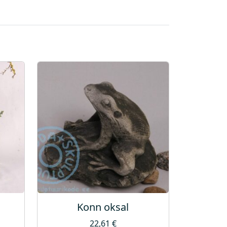
Konn oksal
22,61
€