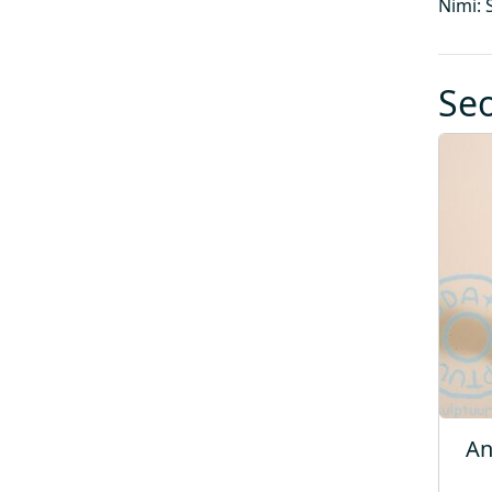
Nimi: 
Se
An