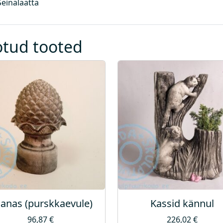
Seinälaatta
otud tooted
anas (purskkaevule)
Kassid kännul
96,87
€
226,02
€