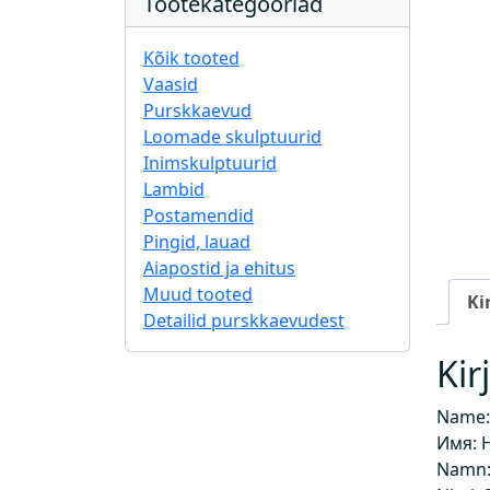
Tootekategooriad
Kõik tooted
Vaasid
Purskkaevud
Loomade skulptuurid
Inimskulptuurid
Lambid
Postamendid
Pingid, lauad
Aiapostid ja ehitus
Muud tooted
Ki
Detailid purskkaevudest
Kir
Name:
Имя: 
Namn: