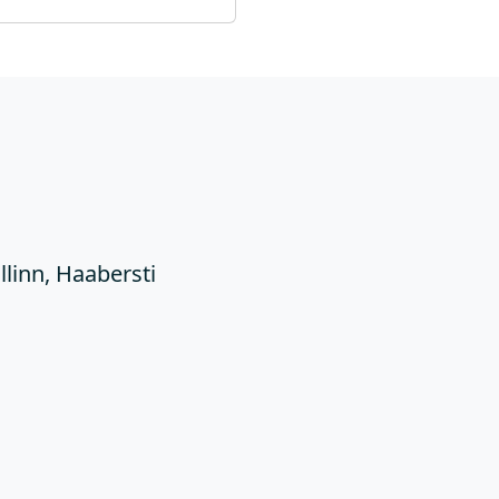
Ü
llinn, Haabersti