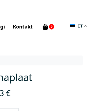
gi
Kontakt
ET
0
naplaat
83
€