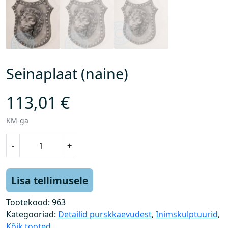
Seinaplaat (naine)
113,01
€
KM-ga
S
-
+
e
i
n
Lisa tellimusele
a
p
Tootekood:
963
l
Kategooriad:
Detailid purskkaevudest
,
Inimskulptuurid
,
a
Kõik tooted