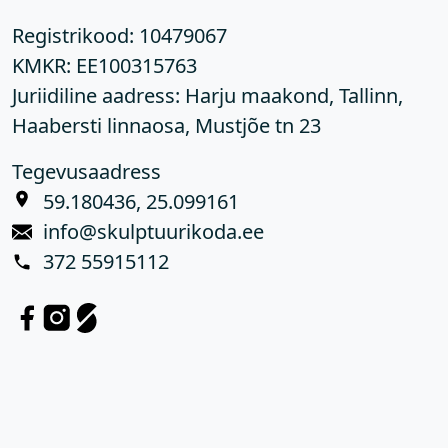
Registrikood:
10479067
KMKR:
EE100315763
Juriidiline aadress: Harju maakond, Tallinn,
Haabersti linnaosa, Mustjõe tn 23
Tegevusaadress
59.180436, 25.099161
info@skulptuurikoda.ee
372 55915112