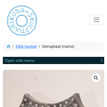
Kõik tooted
Seinaplaat (naine)
Open side menu