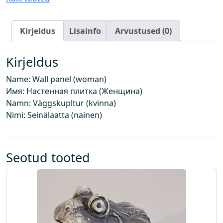
a
t
Kirjeldus
Lisainfo
Arvustused (0)
(
n
a
Kirjeldus
i
Name: Wall panel (woman)
n
Имя: Настенная плитка (Женщина)
e
Namn: Väggskupltur (kvinna)
)
Nimi: Seinälaatta (nainen)
k
o
g
u
Seotud tooted
s