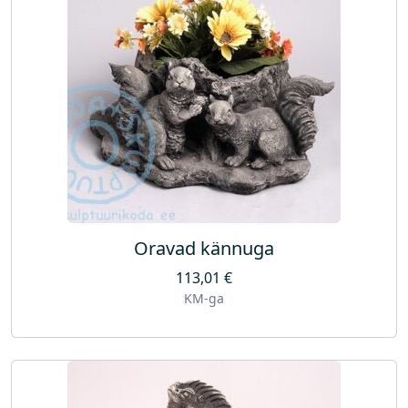
Oravad kännuga
113,01
€
KM-ga