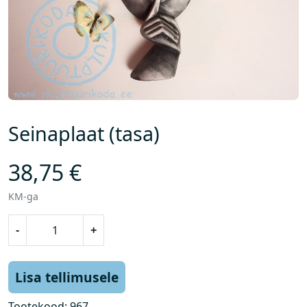
Seinaplaat (tasa)
38,75
€
KM-ga
S
-
+
e
i
n
Lisa tellimusele
a
p
Tootekood:
967