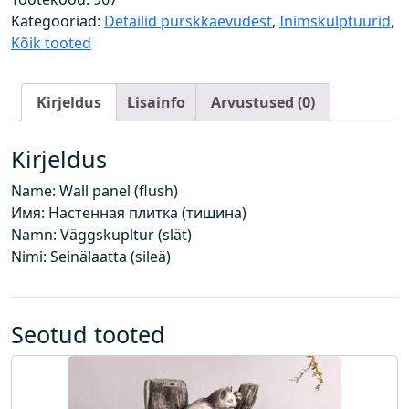
l
Kategooriad:
Detailid purskkaevudest
,
Inimskulptuurid
,
a
Kõik tooted
a
t
Kirjeldus
Lisainfo
Arvustused (0)
(
t
a
Kirjeldus
s
Name: Wall panel (flush)
a
Имя: Настенная плитка (тишина)
)
Namn: Väggskupltur (slät)
k
Nimi: Seinälaatta (sileä)
o
g
u
s
Seotud tooted