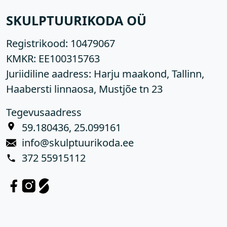
SKULPTUURIKODA OÜ
Registrikood:
10479067
KMKR:
EE100315763
Juriidiline aadress: Harju maakond, Tallinn,
Haabersti linnaosa, Mustjõe tn 23
Tegevusaadress
59.180436, 25.099161
info@skulptuurikoda.ee
372 55915112