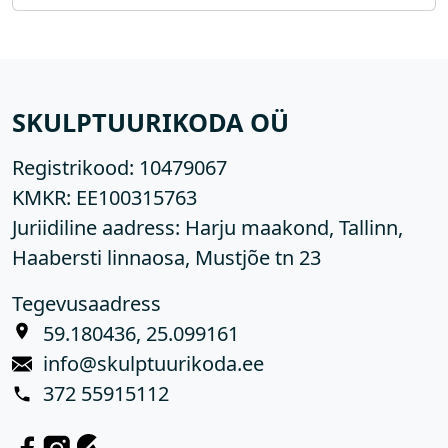
SKULPTUURIKODA OÜ
Registrikood:
10479067
KMKR:
EE100315763
Juriidiline aadress: Harju maakond, Tallinn,
Haabersti linnaosa, Mustjõe tn 23
Tegevusaadress
59.180436, 25.099161
info@skulptuurikoda.ee
372 55915112