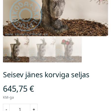
Seisev jänes korviga seljas
645,75
€
KM-ga
S
-
+