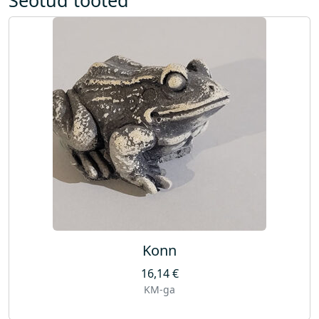
l
j
a
s
k
o
g
u
s
Konn
16,14
€
KM-ga