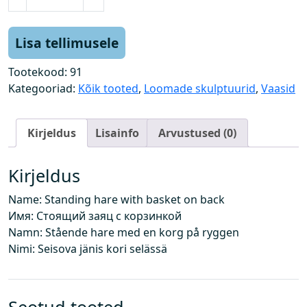
e
i
s
Lisa tellimusele
e
v
Tootekood:
91
j
Kategooriad:
Kõik tooted
,
Loomade skulptuurid
,
Vaasid
ä
n
Kirjeldus
Lisainfo
Arvustused (0)
e
s
k
Kirjeldus
o
Name: Standing hare with basket on back
r
Имя: Стоящий заяц с корзинкой
v
Namn: Stående hare med en korg på ryggen
i
Nimi: Seisova jänis kori selässä
g
a
s
e
Seotud tooted