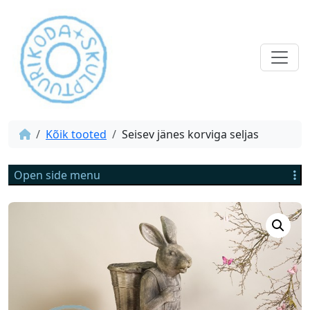
Kõik tooted
Seisev jänes korviga seljas
Open side menu