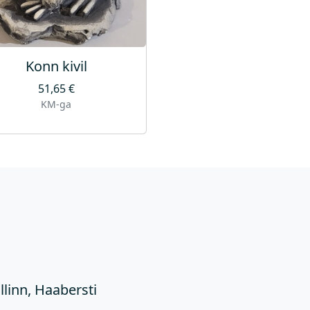
Konn kivil
51,65
€
KM-ga
Ü
llinn, Haabersti