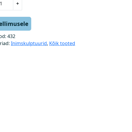
+
tellimusele
od:
432
riad:
Inimskulptuurid
,
Kõik tooted