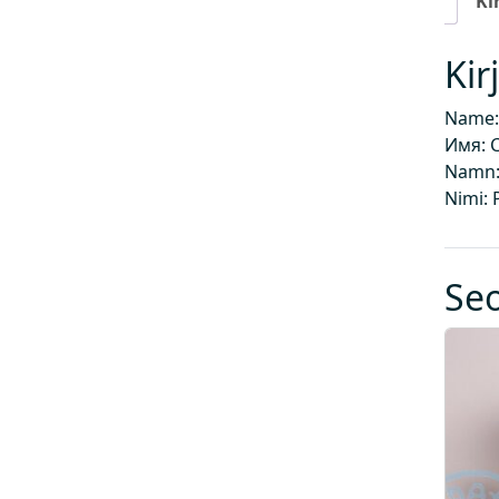
Ki
Kir
Name:
Имя: 
Namn:
Nimi: 
Se