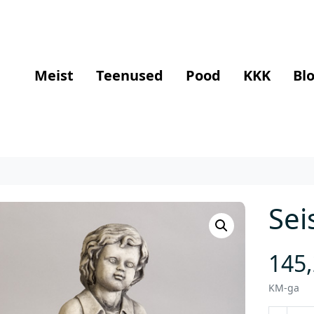
Meist
Teenused
Pood
KKK
Blo
Sei
145
KM-ga
S