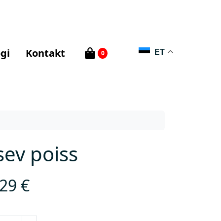
gi
Kontakt
ET
0
sev poiss
,29
€