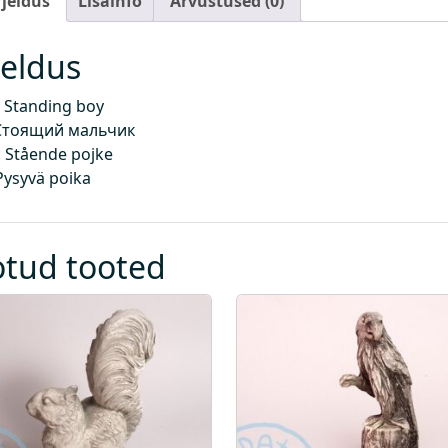
rjeldus
Lisainfo
Arvustused (0)
jeldus
 Standing boy
Стоящий мальчик
 Stående pojke
Pysyvä poika
otud tooted