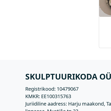
SKULPTUURIKODA O
Registrikood:
10479067
KMKR:
EE100315763
Juriidiline aadress: Harju maakond, Ta