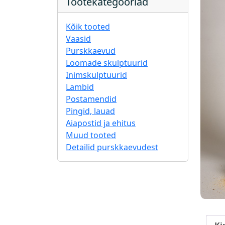
Tootekategooriad
Kõik tooted
Vaasid
Purskkaevud
Loomade skulptuurid
Inimskulptuurid
Lambid
Postamendid
Pingid, lauad
Aiapostid ja ehitus
Muud tooted
Detailid purskkaevudest