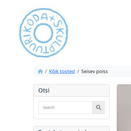
Kõik tooted
Seisev poiss
Otsi