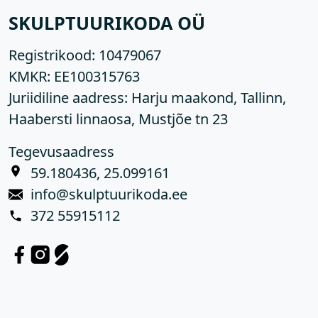
SKULPTUURIKODA OÜ
Registrikood:
10479067
KMKR:
EE100315763
Juriidiline aadress: Harju maakond, Tallinn,
Haabersti linnaosa, Mustjõe tn 23
Tegevusaadress
59.180436, 25.099161
info@skulptuurikoda.ee
372 55915112