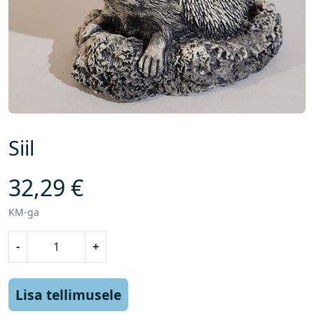
Siil
32,29
€
KM-ga
S
-
+
i
i
l
Lisa tellimusele
k