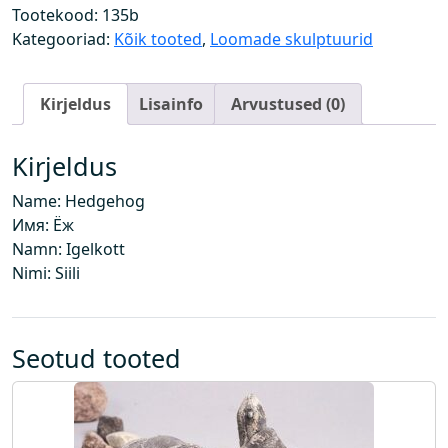
o
Tootekood:
135b
g
Kategooriad:
Kõik tooted
,
Loomade skulptuurid
u
s
Kirjeldus
Lisainfo
Arvustused (0)
Kirjeldus
Name: Hedgehog
Имя: Ёж
Namn: Igelkott
Nimi: Siili
Seotud tooted