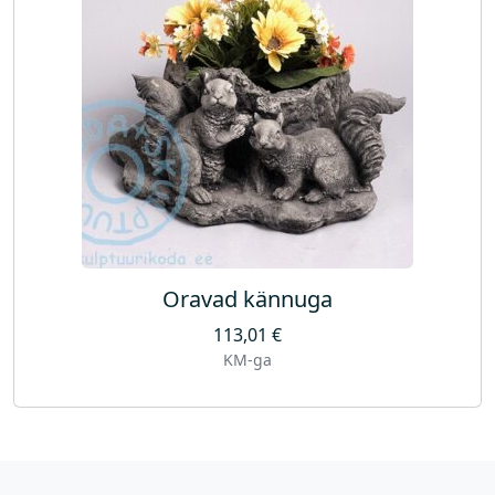
Oravad kännuga
113,01
€
KM-ga