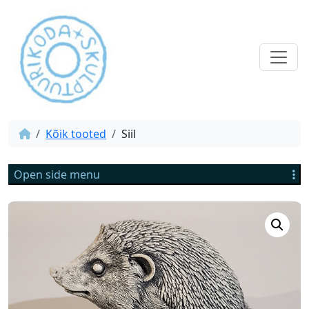
Kõik tooted
Siil
Open side menu