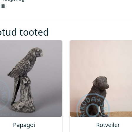
ili
otud tooted
Papagoi
Rotveiler