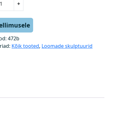
+
tellimusele
od:
472b
riad:
Kõik tooted
,
Loomade skulptuurid