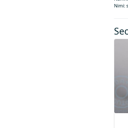
Nimi: si
Se