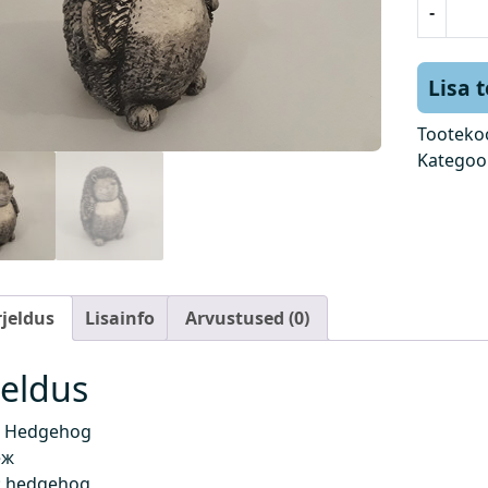
-
i
i
l
Lisa 
k
o
Tooteko
g
Kategoo
u
s
rjeldus
Lisainfo
Arvustused (0)
jeldus
 Hedgehog
еж
 hedgehog