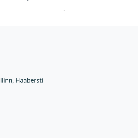
Ü
llinn, Haabersti