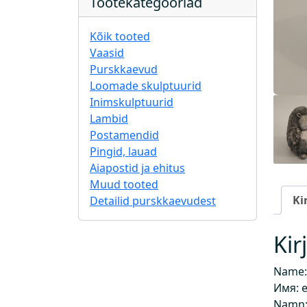
Tootekategooriad
Kõik tooted
Vaasid
Purskkaevud
Loomade skulptuurid
Inimskulptuurid
Lambid
Postamendid
Pingid, lauad
Aiapostid ja ehitus
Muud tooted
Ki
Detailid purskkaevudest
Kir
Name:
Имя: 
Namn: