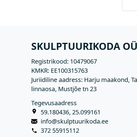
SKULPTUURIKODA O
Registrikood:
10479067
KMKR:
EE100315763
Juriidiline aadress: Harju maakond, Ta
linnaosa, Mustjõe tn 23
Tegevusaadress
59.180436, 25.099161
info@skulptuurikoda.ee
372 55915112