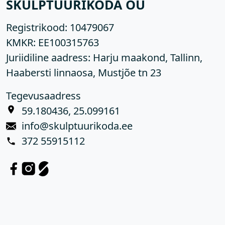
SKULPTUURIKODA OÜ
Registrikood:
10479067
KMKR:
EE100315763
Juriidiline aadress: Harju maakond, Tallinn,
Haabersti linnaosa, Mustjõe tn 23
Tegevusaadress
59.180436, 25.099161
info@skulptuurikoda.ee
372 55915112