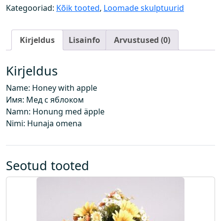
n
Kategooriad:
Kõik tooted
,
Loomade skulptuurid
a
g
Kirjeldus
Lisainfo
Arvustused (0)
a
k
o
Kirjeldus
g
Name: Honey with apple
u
Имя: Мед с яблоком
s
Namn: Honung med äpple
Nimi: Hunaja omena
Seotud tooted