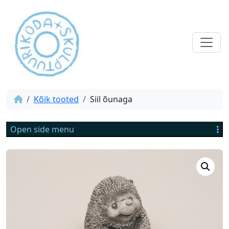
Kõik tooted
Siil õunaga
Open side menu