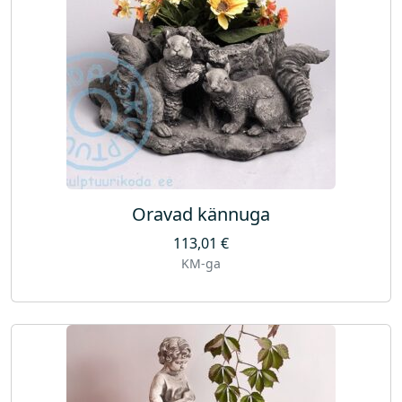
Oravad kännuga
113,01
€
KM-ga