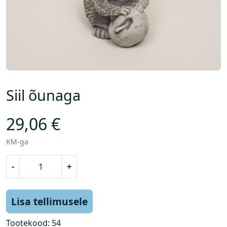
Siil õunaga
29,06
€
KM-ga
S
-
+
i
i
l
Lisa tellimusele
õ
u
Tootekood:
54