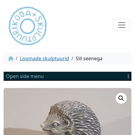
Loomade skulptuurid
Siil seenega
Open side menu