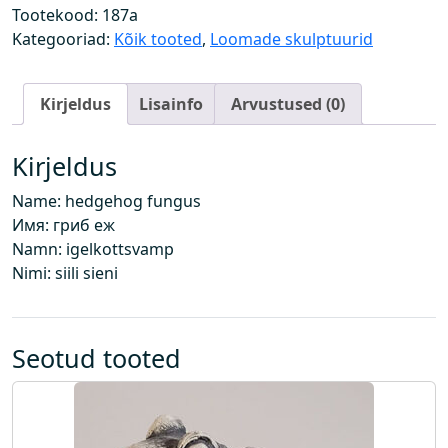
e
Tootekood:
187a
e
Kategooriad:
Kõik tooted
,
Loomade skulptuurid
n
e
Kirjeldus
Lisainfo
Arvustused (0)
g
a
k
Kirjeldus
o
Name: hedgehog fungus
g
Имя: гриб еж
u
Namn: igelkottsvamp
s
Nimi: siili sieni
Seotud tooted