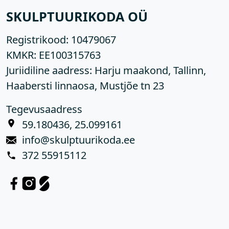
SKULPTUURIKODA OÜ
Registrikood:
10479067
KMKR:
EE100315763
Juriidiline aadress: Harju maakond, Tallinn,
Haabersti linnaosa, Mustjõe tn 23
Tegevusaadress
59.180436, 25.099161
info@skulptuurikoda.ee
372 55915112