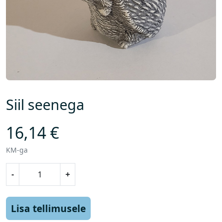
Siil seenega
16,14
€
KM-ga
S
-
+
i
i
l
Lisa tellimusele
s