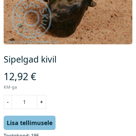
Sipelgad kivil
12,92
€
KM-ga
S
-
+
i
p
e
Lisa tellimusele
l
g
Tootekood:
195