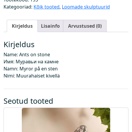
a
Kategooriad:
Kõik tooted
,
Loomade skulptuurid
d
k
Kirjeldus
Lisainfo
Arvustused (0)
i
v
i
Kirjeldus
l
Name: Ants on stone
k
Имя: Муравьи на камне
o
Namn: Myror på en sten
g
Nimi: Muurahaiset kivellä
u
s
Seotud tooted