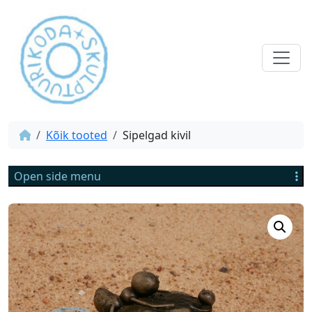
Kõik tooted
Sipelgad kivil
Open side menu