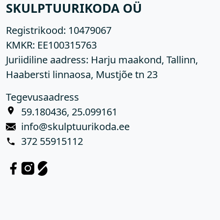
SKULPTUURIKODA OÜ
Registrikood:
10479067
KMKR:
EE100315763
Juriidiline aadress: Harju maakond, Tallinn,
Haabersti linnaosa, Mustjõe tn 23
Tegevusaadress
59.180436, 25.099161
info@skulptuurikoda.ee
372 55915112