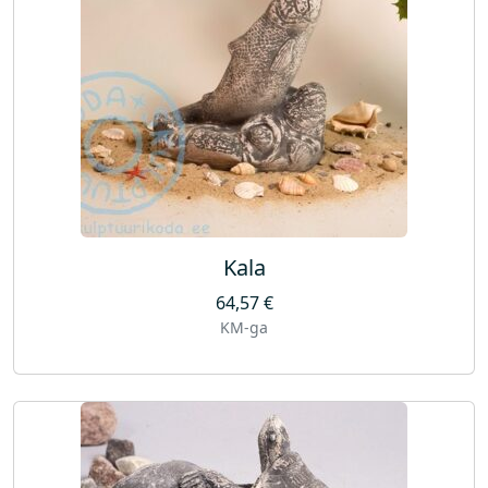
Kala
64,57
€
KM-ga