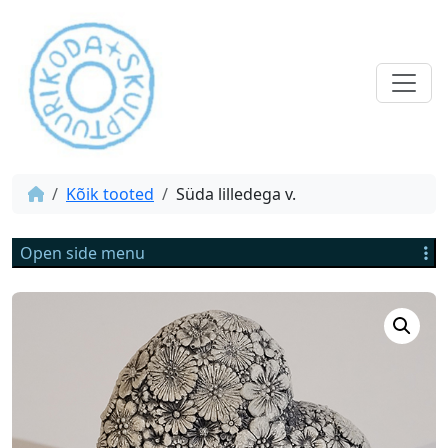
Kõik tooted
Süda lilledega v.
Open side menu