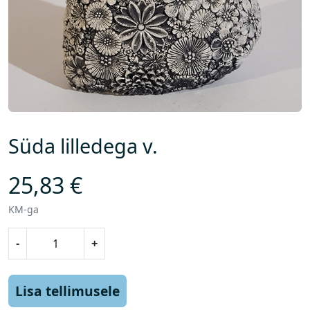
Süda lilledega v.
25,83
€
KM-ga
S
-
+
ü
d
a
Lisa tellimusele
l