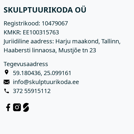
SKULPTUURIKODA OÜ
Registrikood:
10479067
KMKR:
EE100315763
Juriidiline aadress: Harju maakond, Tallinn,
Haabersti linnaosa, Mustjõe tn 23
Tegevusaadress
59.180436, 25.099161
info@skulptuurikoda.ee
372 55915112