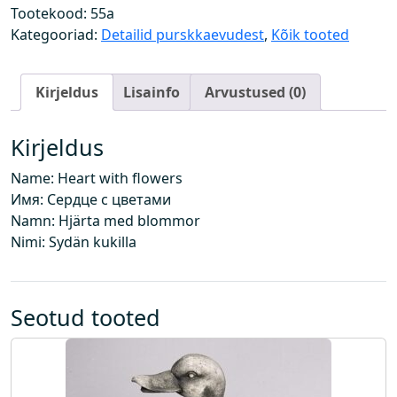
i
Tootekood:
55a
l
Kategooriad:
Detailid purskkaevudest
,
Kõik tooted
l
e
Kirjeldus
Lisainfo
Arvustused (0)
d
e
g
Kirjeldus
a
Name: Heart with flowers
v
Имя: Сердце с цветами
.
Namn: Hjärta med blommor
k
Nimi: Sydän kukilla
o
g
u
s
Seotud tooted