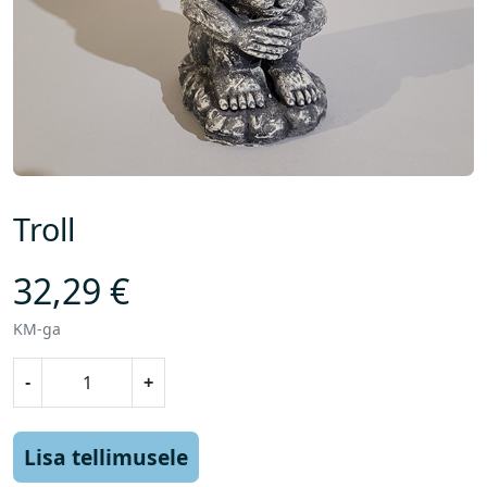
Troll
32,29
€
KM-ga
T
-
+
r
o
l
Lisa tellimusele
l