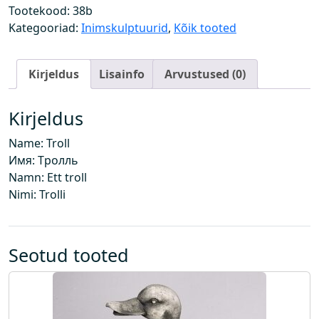
k
Tootekood:
38b
o
Kategooriad:
Inimskulptuurid
,
Kõik tooted
g
u
Kirjeldus
Lisainfo
Arvustused (0)
s
Kirjeldus
Name: Troll
Имя: Tролль
Namn: Ett troll
Nimi: Trolli
Seotud tooted