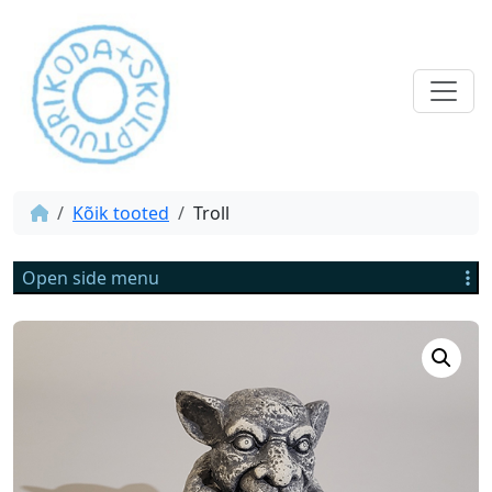
Kõik tooted
Troll
Open side menu