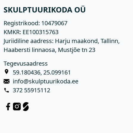
SKULPTUURIKODA OÜ
Registrikood:
10479067
KMKR:
EE100315763
Juriidiline aadress: Harju maakond, Tallinn,
Haabersti linnaosa, Mustjõe tn 23
Tegevusaadress
59.180436, 25.099161
info@skulptuurikoda.ee
372 55915112