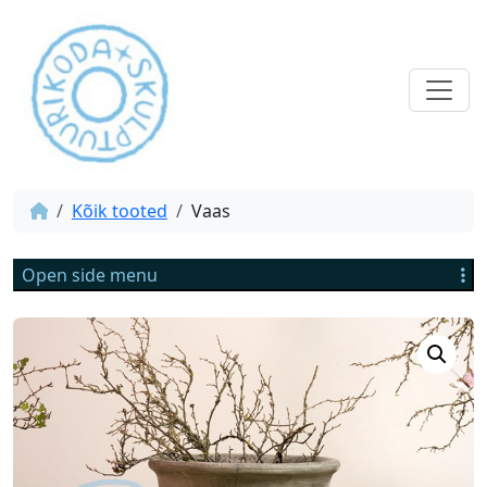
Kõik tooted
Vaas
Open side menu