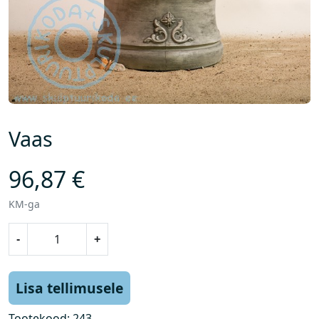
Vaas
96,87
€
KM-ga
V
-
+
a
a
s
Lisa tellimusele
k
o
Tootekood:
243