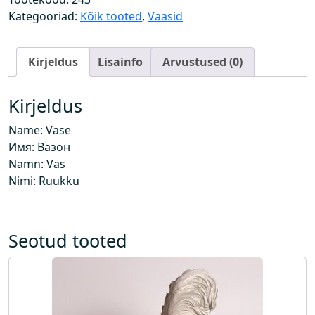
g
Kategooriad:
Kõik tooted
,
Vaasid
u
s
Kirjeldus
Lisainfo
Arvustused (0)
Kirjeldus
Name: Vase
Имя: Вазон
Namn: Vas
Nimi: Ruukku
Seotud tooted