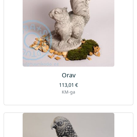
Orav
113,01
€
KM-ga