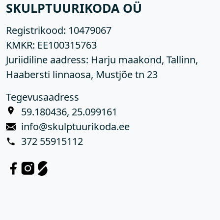
SKULPTUURIKODA OÜ
Registrikood:
10479067
KMKR:
EE100315763
Juriidiline aadress: Harju maakond, Tallinn,
Haabersti linnaosa, Mustjõe tn 23
Tegevusaadress
59.180436, 25.099161
info@skulptuurikoda.ee
372 55915112