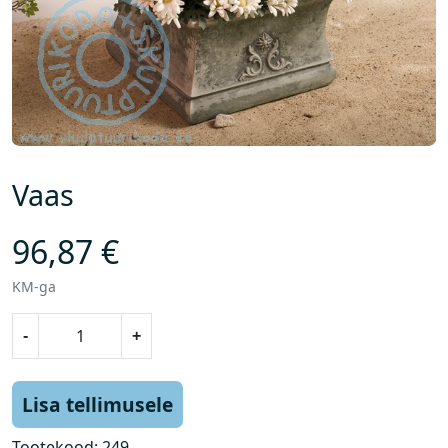
Vaas
96,87
€
KM-ga
V
-
+
a
a
s
Lisa tellimusele
k
o
Tootekood:
249