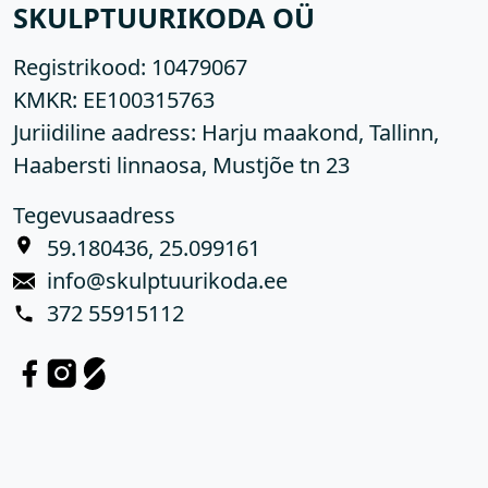
SKULPTUURIKODA OÜ
Registrikood:
10479067
KMKR:
EE100315763
Juriidiline aadress: Harju maakond, Tallinn,
Haabersti linnaosa, Mustjõe tn 23
Tegevusaadress
59.180436, 25.099161
info@skulptuurikoda.ee
372 55915112