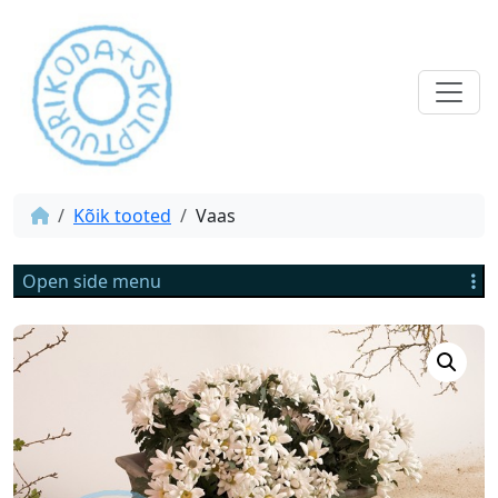
Kõik tooted
Vaas
Open side menu