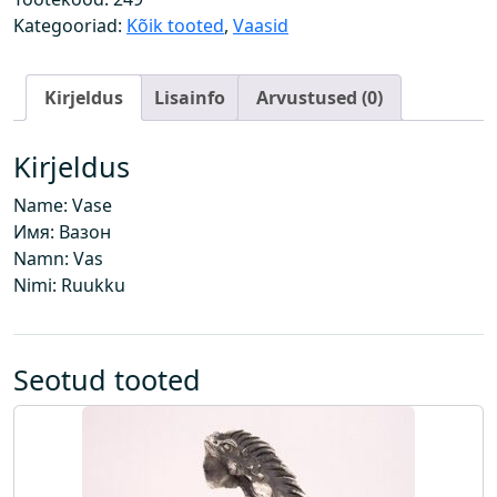
g
Kategooriad:
Kõik tooted
,
Vaasid
u
s
Kirjeldus
Lisainfo
Arvustused (0)
Kirjeldus
Name: Vase
Имя: Вазон
Namn: Vas
Nimi: Ruukku
Seotud tooted