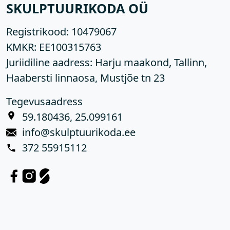
SKULPTUURIKODA OÜ
Registrikood:
10479067
KMKR:
EE100315763
Juriidiline aadress: Harju maakond, Tallinn,
Haabersti linnaosa, Mustjõe tn 23
Tegevusaadress
59.180436, 25.099161
info@skulptuurikoda.ee
372 55915112