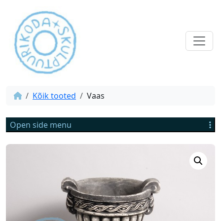
Kõik tooted
Vaas
Open side menu