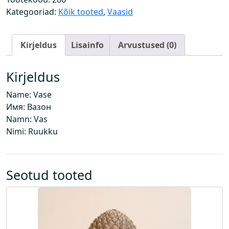
g
Kategooriad:
Kõik tooted
,
Vaasid
u
s
Kirjeldus
Lisainfo
Arvustused (0)
Kirjeldus
Name: Vase
Имя: Вазон
Namn: Vas
Nimi: Ruukku
Seotud tooted