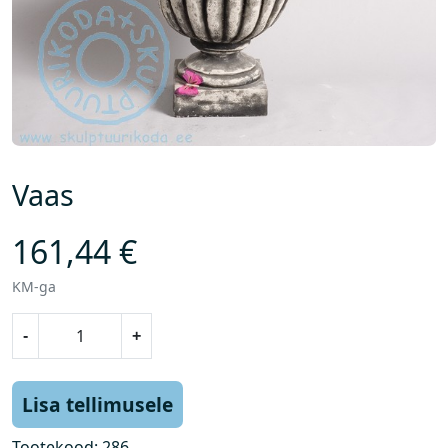
Vaas
161,44
€
KM-ga
V
-
+
a
a
s
Lisa tellimusele
k
o
Tootekood:
286