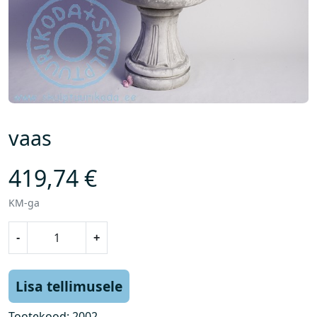
vaas
419,74
€
KM-ga
v
-
+
a
a
s
Lisa tellimusele
k
o
Tootekood:
2002