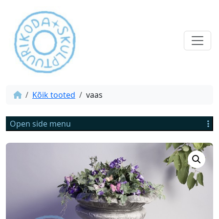
Kõik tooted
vaas
Open side menu