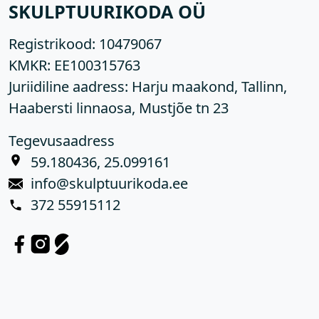
SKULPTUURIKODA OÜ
Registrikood:
10479067
KMKR:
EE100315763
Juriidiline aadress: Harju maakond, Tallinn,
Haabersti linnaosa, Mustjõe tn 23
Tegevusaadress
59.180436, 25.099161
info@skulptuurikoda.ee
372 55915112