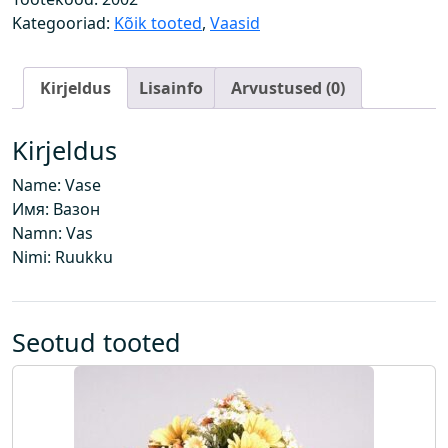
g
Kategooriad:
Kõik tooted
,
Vaasid
u
s
Kirjeldus
Lisainfo
Arvustused (0)
Kirjeldus
Name: Vase
Имя: Вазон
Namn: Vas
Nimi: Ruukku
Seotud tooted