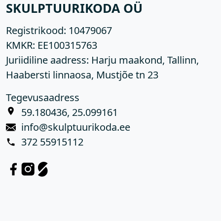
SKULPTUURIKODA OÜ
Registrikood:
10479067
KMKR:
EE100315763
Juriidiline aadress: Harju maakond, Tallinn,
Haabersti linnaosa, Mustjõe tn 23
Tegevusaadress
59.180436, 25.099161
info@skulptuurikoda.ee
372 55915112