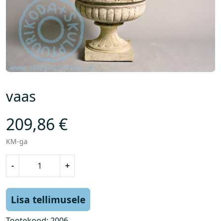
vaas
209,86
€
KM-ga
v
-
+
a
a
s
Lisa tellimusele
k
o
Tootekood:
2006