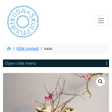
Kõik tooted
vaas
Open side menu