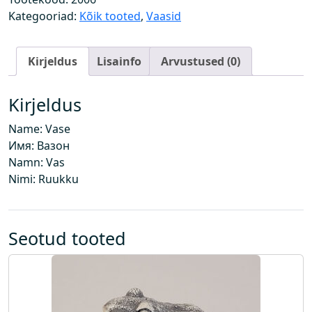
g
Kategooriad:
Kõik tooted
,
Vaasid
u
s
Kirjeldus
Lisainfo
Arvustused (0)
Kirjeldus
Name: Vase
Имя: Вазон
Namn: Vas
Nimi: Ruukku
Seotud tooted