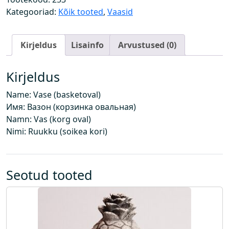
o
Kategooriad:
Kõik tooted
,
Vaasid
r
v
Kirjeldus
Lisainfo
Arvustused (0)
o
v
a
Kirjeldus
a
Name: Vase (basketoval)
l
Имя: Вазон (корзинка овальная)
n
Namn: Vas (korg oval)
e
Nimi: Ruukku (soikea kori)
)
k
o
g
Seotud tooted
u
s