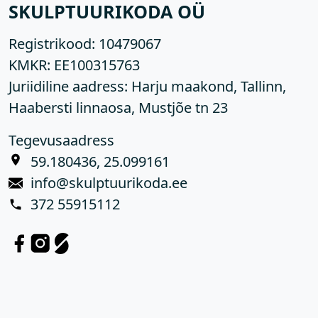
SKULPTUURIKODA OÜ
Registrikood:
10479067
KMKR:
EE100315763
Juriidiline aadress: Harju maakond, Tallinn,
Haabersti linnaosa, Mustjõe tn 23
Tegevusaadress
59.180436, 25.099161
info@skulptuurikoda.ee
372 55915112