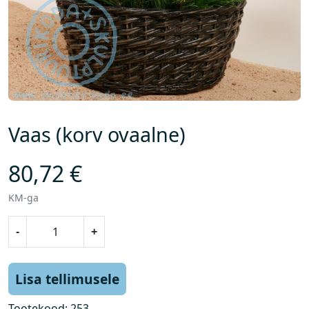
Vaas (korv ovaalne)
80,72
€
KM-ga
V
-
+
a
a
s
Lisa tellimusele
(
k
Tootekood:
253