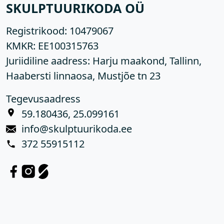
SKULPTUURIKODA OÜ
Registrikood:
10479067
KMKR:
EE100315763
Juriidiline aadress: Harju maakond, Tallinn,
Haabersti linnaosa, Mustjõe tn 23
Tegevusaadress
59.180436, 25.099161
info@skulptuurikoda.ee
372 55915112