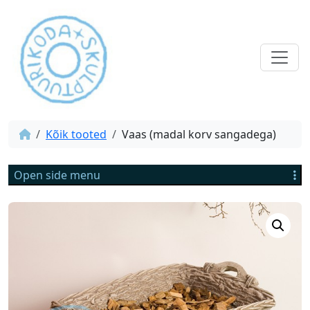
Kõik tooted
Vaas (madal korv sangadega)
Open side menu