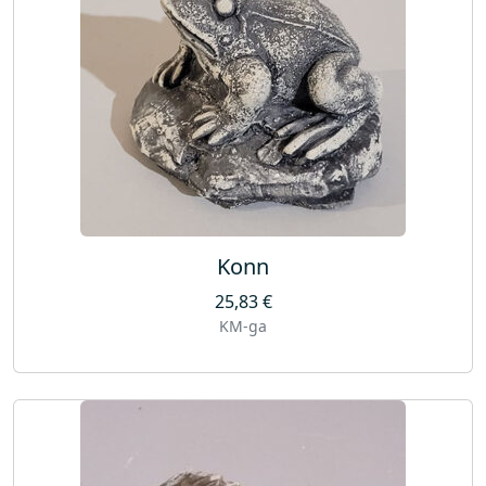
k
o
g
u
s
Konn
25,83
€
KM-ga