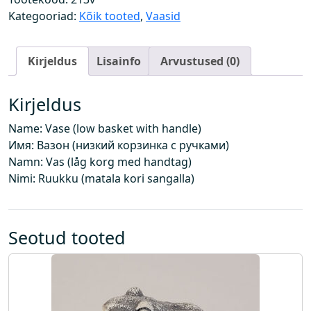
a
Kategooriad:
Kõik tooted
,
Vaasid
d
a
Kirjeldus
Lisainfo
Arvustused (0)
l
k
o
Kirjeldus
r
Name: Vase (low basket with handle)
v
Имя: Вазон (низкий корзинка с ручками)
s
Namn: Vas (låg korg med handtag)
a
Nimi: Ruukku (matala kori sangalla)
n
g
a
d
Seotud tooted
e
g
a
)