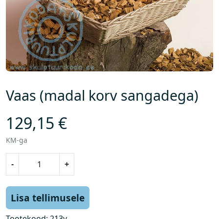
Vaas (madal korv sangadega)
129,15
€
KM-ga
V
-
+
a
a
s
Lisa tellimusele
(
m
Tootekood:
213v