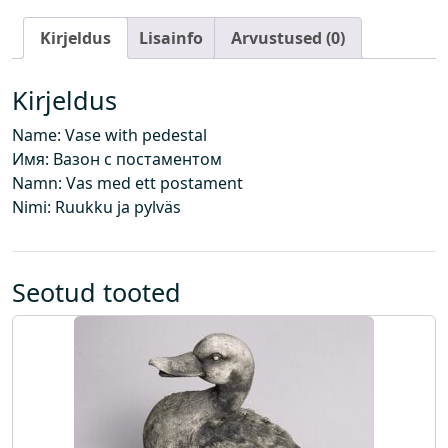
a
Kirjeldus
Lisainfo
Arvustused (0)
m
e
n
Kirjeldus
d
Name: Vase with pedestal
i
Имя: Вазон с постаментом
g
Namn: Vas med ett postament
a
Nimi: Ruukku ja pylväs
k
o
g
u
Seotud tooted
s