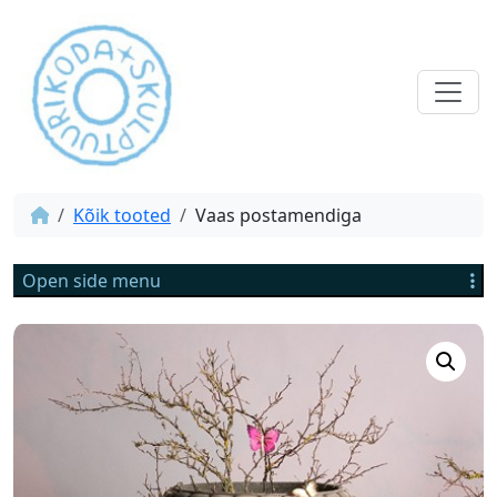
Kõik tooted
Vaas postamendiga
Open side menu