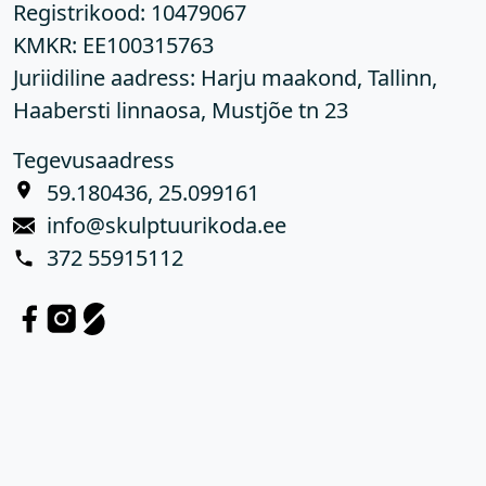
Registrikood:
10479067
KMKR:
EE100315763
Juriidiline aadress: Harju maakond, Tallinn,
Haabersti linnaosa, Mustjõe tn 23
Tegevusaadress
59.180436, 25.099161
info@skulptuurikoda.ee
372 55915112