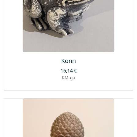
Konn
16,14
€
KM-ga