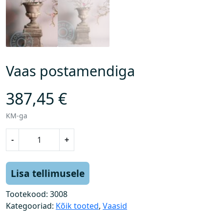
Vaas postamendiga
387,45
€
KM-ga
V
-
+
a
a
s
Lisa tellimusele
p
o
Tootekood:
3008
s
Kategooriad:
Kõik tooted
,
Vaasid
t