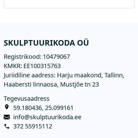
SKULPTUURIKODA OÜ
Registrikood:
10479067
KMKR:
EE100315763
Juriidiline aadress: Harju maakond, Tallinn,
Haabersti linnaosa, Mustjõe tn 23
Tegevusaadress
59.180436, 25.099161
info@skulptuurikoda.ee
372 55915112