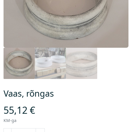
Vaas, rõngas
55,12
€
KM-ga
V