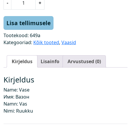
-
+
a
a
s
Lisa tellimusele
,
r
Tootekood:
649a
õ
Kategooriad:
Kõik tooted
,
Vaasid
n
g
Kirjeldus
Lisainfo
Arvustused (0)
a
s
k
Kirjeldus
o
Name: Vase
g
Имя: Вазон
u
Namn: Vas
s
Nimi: Ruukku