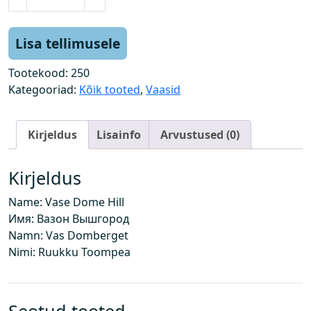
a
a
s
Lisa tellimusele
t
o
Tootekood:
250
o
Kategooriad:
Kõik tooted
,
Vaasid
m
p
Kirjeldus
Lisainfo
Arvustused (0)
e
a
k
Kirjeldus
o
Name: Vase Dome Hill
g
Имя: Вазон Вышгород
u
Namn: Vas Domberget
s
Nimi: Ruukku Toompea
Seotud tooted