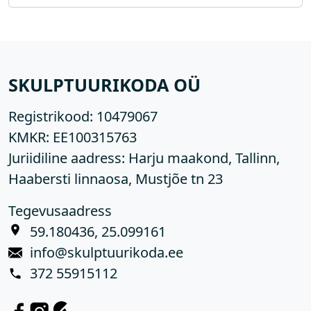
SKULPTUURIKODA OÜ
Registrikood:
10479067
KMKR:
EE100315763
Juriidiline aadress: Harju maakond, Tallinn,
Haabersti linnaosa, Mustjõe tn 23
Tegevusaadress
59.180436, 25.099161
info@skulptuurikoda.ee
372 55915112