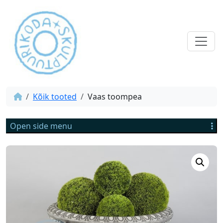
Kõik tooted
Vaas toompea
Open side menu