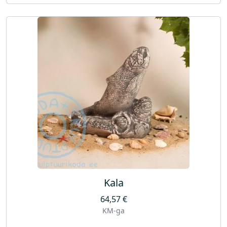
Kala
64,57
€
KM-ga