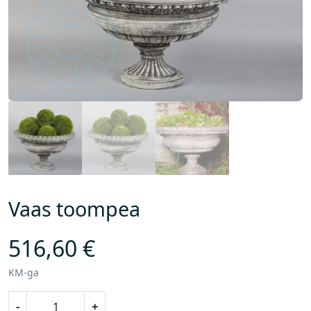
Vaas toompea
516,60
€
KM-ga
V
-
+