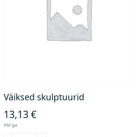
Väiksed skulptuurid
13,13
€
KM-ga
V