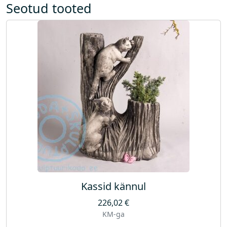
o
Seotud tooted
g
u
s
Kassid kännul
226,02
€
KM-ga