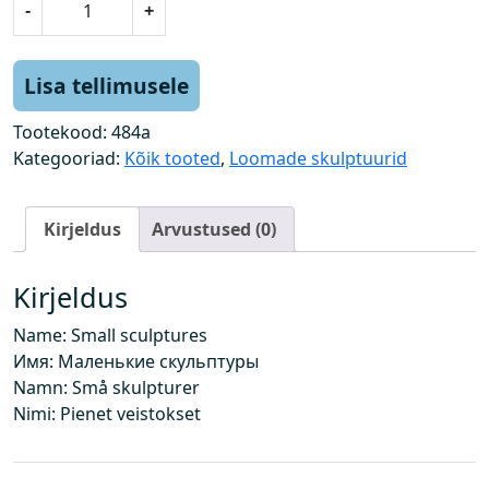
-
+
ä
i
k
Lisa tellimusele
s
e
Tootekood:
484a
d
Kategooriad:
Kõik tooted
,
Loomade skulptuurid
s
k
Kirjeldus
Arvustused (0)
u
l
p
Kirjeldus
t
Name: Small sculptures
u
Имя: Маленькие скульптуры
u
Namn: Små skulpturer
r
Nimi: Pienet veistokset
i
d
k