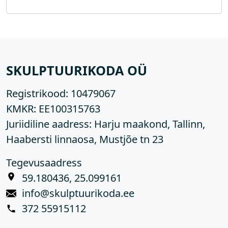
SKULPTUURIKODA OÜ
Registrikood:
10479067
KMKR:
EE100315763
Juriidiline aadress: Harju maakond, Tallinn,
Haabersti linnaosa, Mustjõe tn 23
Tegevusaadress
59.180436, 25.099161
info@skulptuurikoda.ee
372 55915112