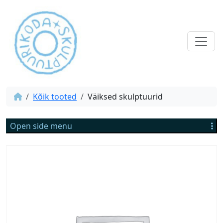
Kõik tooted
Väiksed skulptuurid
Open side menu