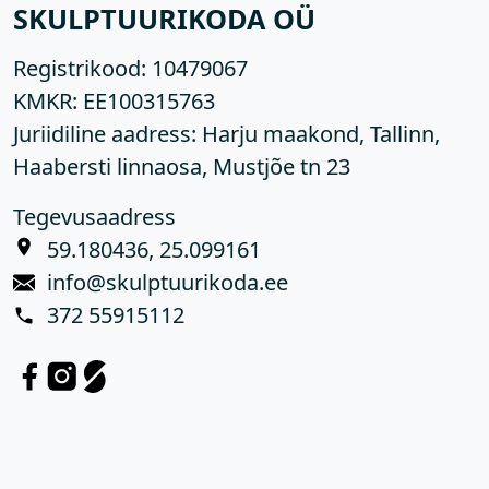
SKULPTUURIKODA OÜ
Registrikood:
10479067
KMKR:
EE100315763
Juriidiline aadress: Harju maakond, Tallinn,
Haabersti linnaosa, Mustjõe tn 23
Tegevusaadress
59.180436, 25.099161
info@skulptuurikoda.ee
372 55915112