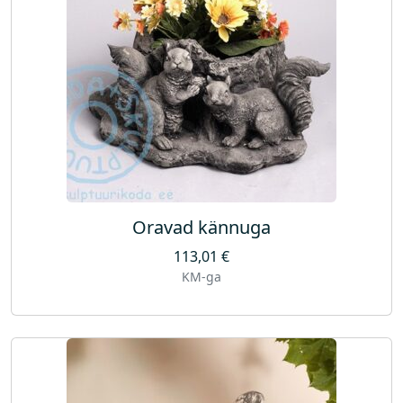
Oravad kännuga
113,01
€
KM-ga