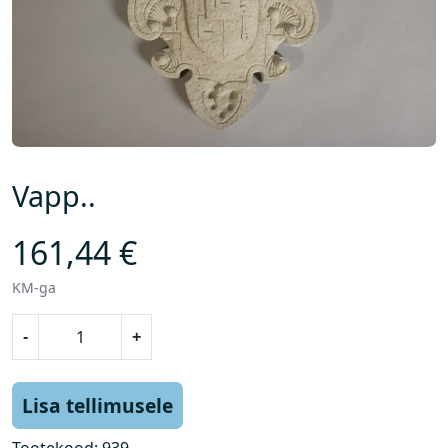
Vapp..
161,44
€
KM-ga
V
-
+
a
p
p
Lisa tellimusele
.
.