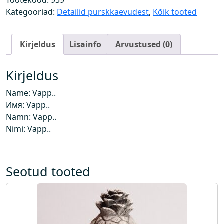
Tootekood:
939
k
Kategooriad:
Detailid purskkaevudest
,
Kõik tooted
o
g
Kirjeldus
Lisainfo
Arvustused (0)
u
s
Kirjeldus
Name: Vapp..
Имя: Vapp..
Namn: Vapp..
Nimi: Vapp..
Seotud tooted