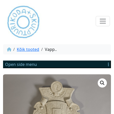
Kõik tooted
Vapp..
Open side menu