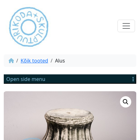
Kõik tooted
Alus
Open side menu