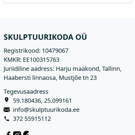
SKULPTUURIKODA OÜ
Registrikood:
10479067
KMKR:
EE100315763
Juriidiline aadress: Harju maakond, Tallinn,
Haabersti linnaosa, Mustjõe tn 23
Tegevusaadress
59.180436, 25.099161
info@skulptuurikoda.ee
372 55915112