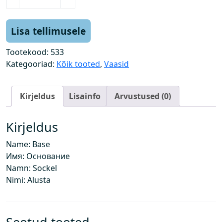
l
u
s
Lisa tellimusele
k
o
Tootekood:
533
g
Kategooriad:
Kõik tooted
,
Vaasid
u
s
Kirjeldus
Lisainfo
Arvustused (0)
Kirjeldus
Name: Base
Имя: Основание
Namn: Sockel
Nimi: Alusta
Seotud tooted