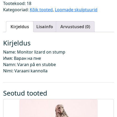
n
Tootekood:
18
k
Kategooriad:
Kõik tooted
,
Loomade skulptuurid
ä
n
Kirjeldus
Lisainfo
Arvustused (0)
n
u
l
Kirjeldus
k
Name: Monitor lizard on stump
o
Имя: Варан на пне
g
Namn: Varan på en stubbe
u
Nimi: Varaani kannolla
s
Seotud tooted