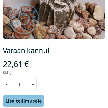
Varaan kännul
22,61
€
KM-ga
V
-
+
a
r
a
Lisa tellimusele
a