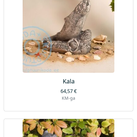
Kala
64,57
€
KM-ga