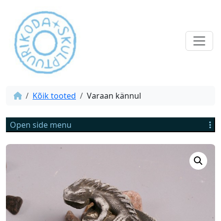
Kõik tooted
Varaan kännul
Open side menu