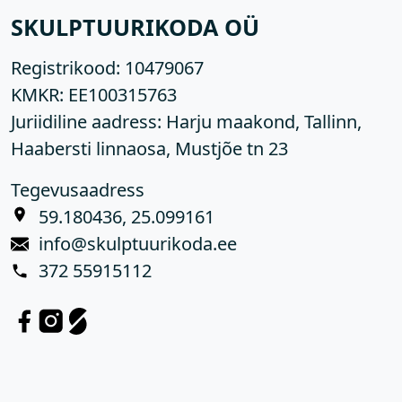
SKULPTUURIKODA OÜ
Registrikood:
10479067
KMKR:
EE100315763
Juriidiline aadress: Harju maakond, Tallinn,
Haabersti linnaosa, Mustjõe tn 23
Tegevusaadress
59.180436, 25.099161
info@skulptuurikoda.ee
372 55915112