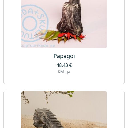
o
g
u
s
Papagoi
48,43
€
KM-ga