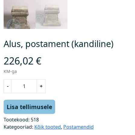
Alus, postament (kandiline)
226,02
€
KM-ga
A
-
+
l
u
s
Lisa tellimusele
,
p
Tootekood:
518
o
Kategooriad:
Kõik tooted
,
Postamendid
s