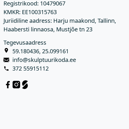
Registrikood:
10479067
KMKR:
EE100315763
Juriidiline aadress: Harju maakond, Tallinn,
Haabersti linnaosa, Mustjõe tn 23
Tegevusaadress
59.180436, 25.099161
info@skulptuurikoda.ee
372 55915112