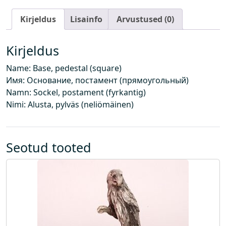
t
Kirjeldus
Lisainfo
Arvustused (0)
a
m
e
Kirjeldus
n
Name: Base, pedestal (square)
t
Имя: Основание, постамент (прямоугольный)
(
Namn: Sockel, postament (fyrkantig)
k
Nimi: Alusta, pylväs (neliömäinen)
a
n
d
i
Seotud tooted
l
i
n
e
)
k