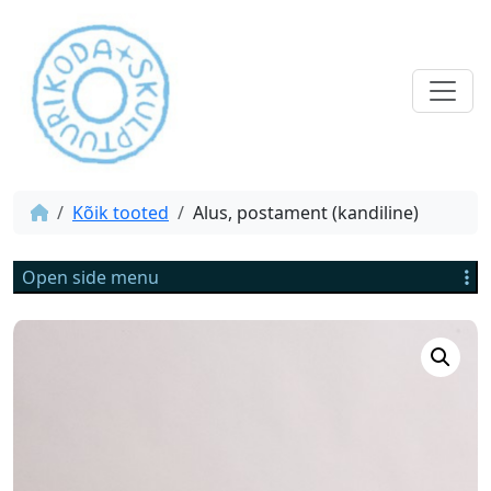
Kõik tooted
Alus, postament (kandiline)
Open side menu