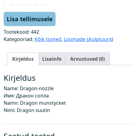
r
a
a
Lisa tellimusele
k
o
Tootekood:
442
n
Kategooriad:
Kõik tooted
,
Loomade skulptuurid
-
d
Kirjeldus
Lisainfo
Arvustused (0)
ü
ü
s
Kirjeldus
k
Name: Dragon-nozzle
o
Имя: Дракон сопла
g
Namn: Dragon munstycket
u
Nimi: Dragon suutin
s
Seotud tooted