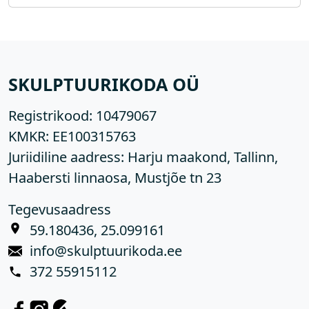
SKULPTUURIKODA OÜ
Registrikood:
10479067
KMKR:
EE100315763
Juriidiline aadress: Harju maakond, Tallinn,
Haabersti linnaosa, Mustjõe tn 23
Tegevusaadress
59.180436, 25.099161
info@skulptuurikoda.ee
372 55915112