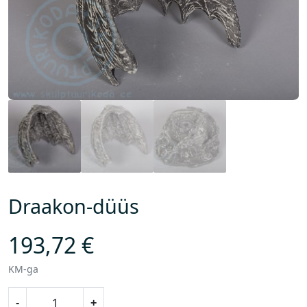
Draakon-düüs
193,72
€
KM-ga
D
-
+