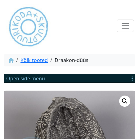
Kõik tooted
Draakon-düüs
Open side menu