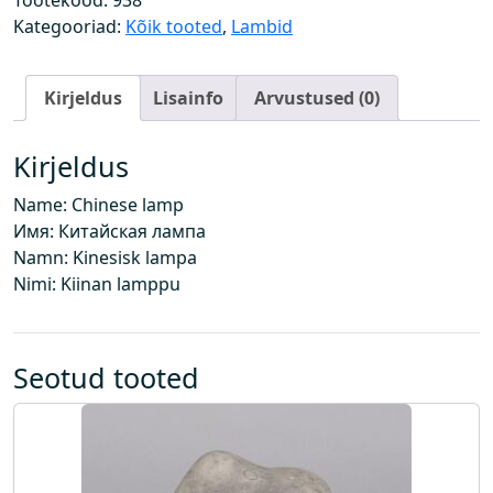
Tootekood:
938
a
Kategooriad:
Kõik tooted
,
Lambid
m
p
Kirjeldus
Lisainfo
Arvustused (0)
k
o
g
Kirjeldus
u
Name: Chinese lamp
s
Имя: Китайская лампа
Namn: Kinesisk lampa
Nimi: Kiinan lamppu
Seotud tooted