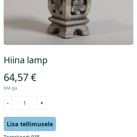
Hiina lamp
64,57
€
KM-ga
H
-
+
i
i
n
Lisa tellimusele
a
l