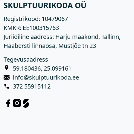
SKULPTUURIKODA OÜ
Registrikood:
10479067
KMKR:
EE100315763
Juriidiline aadress: Harju maakond, Tallinn,
Haabersti linnaosa, Mustjõe tn 23
Tegevusaadress
59.180436, 25.099161
info@skulptuurikoda.ee
372 55915112