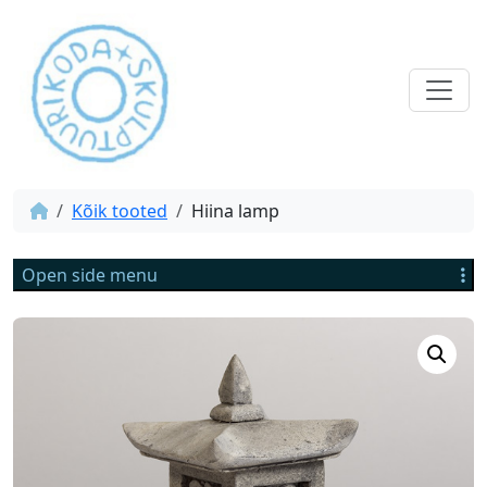
Kõik tooted
Hiina lamp
Open side menu