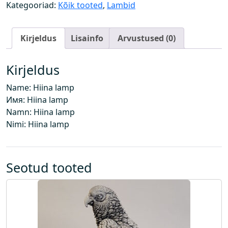
a
Kategooriad:
Kõik tooted
,
Lambid
m
p
Kirjeldus
Lisainfo
Arvustused (0)
k
o
g
Kirjeldus
u
Name: Hiina lamp
s
Имя: Hiina lamp
Namn: Hiina lamp
Nimi: Hiina lamp
Seotud tooted