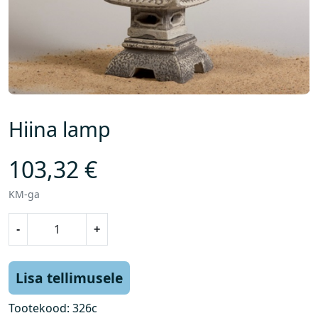
Hiina lamp
103,32
€
KM-ga
H
-
+
i
i
n
Lisa tellimusele
a
l
Tootekood:
326c