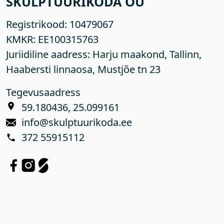
SKULPTUURIKODA OÜ
Registrikood:
10479067
KMKR:
EE100315763
Juriidiline aadress: Harju maakond, Tallinn,
Haabersti linnaosa, Mustjõe tn 23
Tegevusaadress
59.180436, 25.099161
info@skulptuurikoda.ee
372 55915112