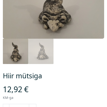
Hiir mütsiga
12,92
€
KM-ga
H