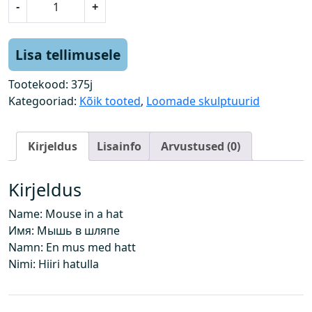
-
+
i
i
r
Lisa tellimusele
m
ü
Tootekood:
375j
t
Kategooriad:
Kõik tooted
,
Loomade skulptuurid
s
i
Kirjeldus
Lisainfo
Arvustused (0)
g
a
k
Kirjeldus
o
Name: Mouse in a hat
g
Имя: Мышь в шляпе
u
Namn: En mus med hatt
s
Nimi: Hiiri hatulla