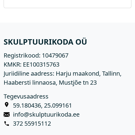
SKULPTUURIKODA OÜ
Registrikood:
10479067
KMKR:
EE100315763
Juriidiline aadress: Harju maakond, Tallinn,
Haabersti linnaosa, Mustjõe tn 23
Tegevusaadress
59.180436, 25.099161
info@skulptuurikoda.ee
372 55915112