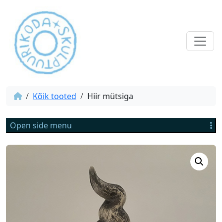
Kõik tooted
Hiir mütsiga
Open side menu