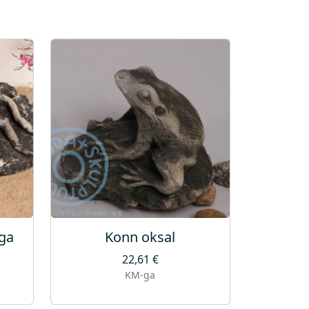
ga
Konn oksal
22,61
€
KM-ga