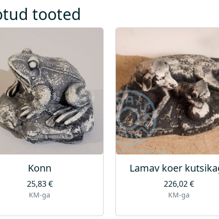
otud tooted
Konn
Lamav koer kutsika
25,83
€
226,02
€
KM-ga
KM-ga