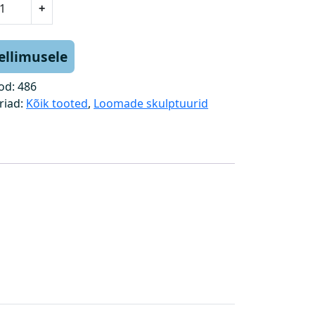
+
tellimusele
od:
486
riad:
Kõik tooted
,
Loomade skulptuurid