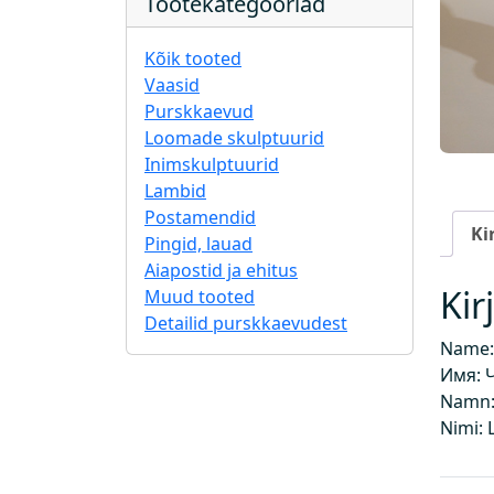
Tootekategooriad
Kõik tooted
Vaasid
Purskkaevud
Loomade skulptuurid
Inimskulptuurid
Lambid
Postamendid
Ki
Pingid, lauad
Aiapostid ja ehitus
Kir
Muud tooted
Detailid purskkaevudest
Name:
Имя: 
Namn:
Nimi: 