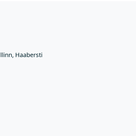
Ü
llinn, Haabersti