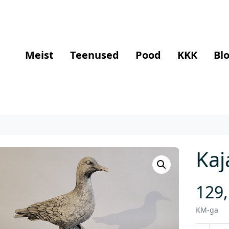
Meist
Teenused
Pood
KKK
Blo
Kaj
129
KM-ga
K