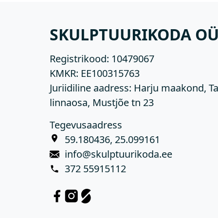
SKULPTUURIKODA O
Registrikood:
10479067
KMKR:
EE100315763
Juriidiline aadress: Harju maakond, Ta
linnaosa, Mustjõe tn 23
Tegevusaadress
59.180436, 25.099161
info@skulptuurikoda.ee
372 55915112