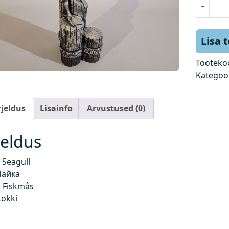
-
a
j
a
Lisa 
k
a
Tooteko
s
Kategoo
k
o
rjeldus
Lisainfo
Arvustused (0)
g
u
s
jeldus
 Seagull
Чайка
 Fiskmås
Lokki